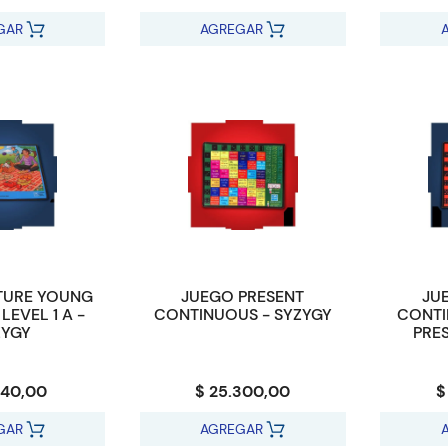
GAR
AGREGAR
TURE YOUNG
JUEGO PRESENT
JU
LEVEL 1 A -
CONTINUOUS - SYZYGY
CONTI
ZYGY
PRE
940,00
$ 25.300,00
$
GAR
AGREGAR