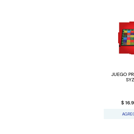
JUEGO P
SY
$ 16.
AGRE