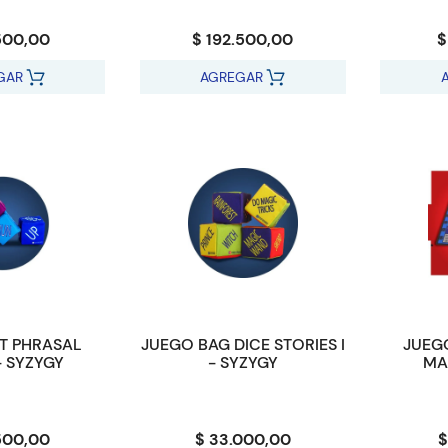
500,00
$ 192.500,00
$
GAR
AGREGAR
T PHRASAL
JUEGO BAG DICE STORIES I
JUEG
- SYZYGY
- SYZYGY
MA
500,00
$ 33.000,00
$