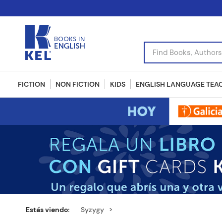
Find Books, Authors, I
FICTION
NON FICTION
KIDS
ENGLISH LANGUAGE TEA
Syzygy