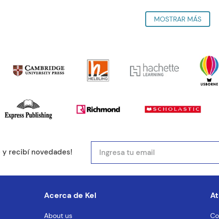
e y recibí novedades!
Acerca de Kel
At
About us
Co