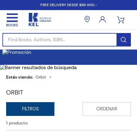
FREE DELIVERY DESDE $89.900.-
Find Books, Authors, ISBN...
Orbit
ORBIT
1
producto