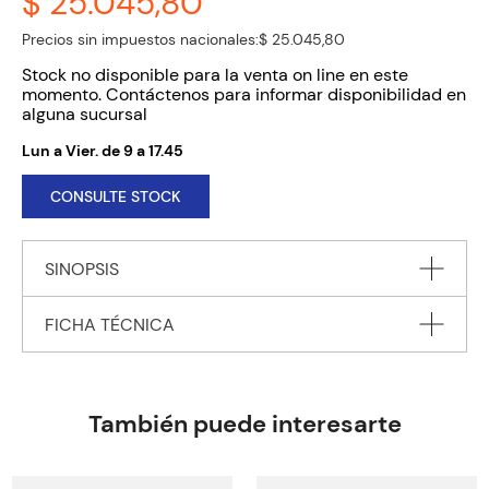
$ 25.045,80
Precios sin impuestos nacionales:
$ 25.045,80
Stock no disponible para la venta on line en este
momento. Contáctenos para informar disponibilidad en
alguna sucursal
Lun a Vier. de 9 a 17.45
CONSULTE STOCK
SINOPSIS
FICHA TÉCNICA
This new serie is for students taking the English second
language exams for Primary.
Autor
KIRSCH Rachel & BASAK Rena
Editorial
HODDER EDUCATION.
También puede interesarte
Encuadernación
PAPERBACK