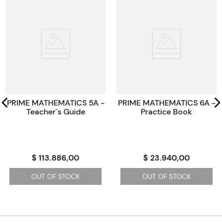
Peso
0.1234
Edición
2021
ISBN
9781510467972
Paginas
80
Código KEL
321137
PRIME MATHEMATICS 5A -
PRIME MATHEMATICS 6A -
Teacher`s Guide
Practice Book
$ 113.886,00
$ 23.940,00
OUT OF STOCK
OUT OF STOCK