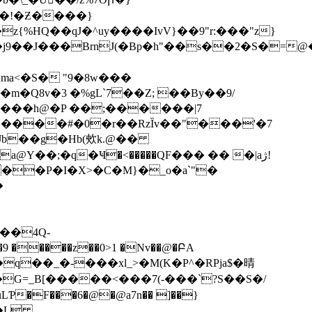
��!�Ƶ����}
{%HQ��qJ�^uy����IvV}��9"r:���"z}
ma<�S� "9�8w���
m�Q8v�3 �%gL`7��Z; ��By��9/
y���h@�P �
�;������|7
(� C����#�0�r��RzȈv��"���'�7
Jb��g�Hb(㰰k.@��
��;�q�Ҹ�<�����QF��� �� �|aژ!
��P�I�X>�C�M}�_o�a`"�
�
 �����z��0>1 �Nv��@�ԲA
�F���6�@�@a7n�� ]��}