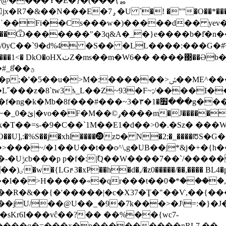
�@����Y�Ε�}�(���{ퟛ
�*�����] ������j���-|��n�Yy}6-�z炷
�Fi��Cs���w�)�����d�� yev���e
AY��`��Ѿ�������"�3q&A�_�}e����b�f͂
��/0yC��`9�d%4 �S��
�LL����:���G�#̄�2]�uқ
��F~���|����t�5�Ə�Y��-
_8͛��ؿ
���z�8`tw3ƾ_L��Z~93�F~;/����I�
b�8f���#���~3�׿�1�۳���g���v�n
���~/�1��U��t��o^\,g�UB��|*&j�+�{
�����^�?
��� �A�/
��o꬜]�����R�&��{�'�����|�c�X37�Ţ�"��Ѵ,��
�jU/��@U��_�9�7k���>�J\=:�}�
����q�=���x�p���������nRL7,��