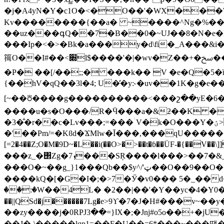
�j�A4yN�Y�c1O�<�O��'�WX���W�,��V���`5�
Kv��������{��a� ~����^Ng�%���I��e9���"��,,
��uz���գQ��7�B��0�~UJ��8�N�e�
���Ip�<�>�Bk�a���y�d\fi�_A���&
䉗O��I#��<׍l$����'�|�wv�Z��+�ﰞ��@&y��N�������/ ���t:-�>].��7�,_���yRe��~��찘���O��LTY?y¸�j-�L)��
�P� ��[/��;;� ���k�� V �e�Q�5�ȑ
{��hV�qQ��3l�4; U�̓�y:˞�uv��1K�g�
[~��⛣����g����������<���շ��yE�6
����u�s�O���/R�Ӵ���a�&ƻ��K �b
�3�̐�r��c�Lv���;=���ۤV�k�O���Y�ؽ> $JۇUR����$�� ��[������T�*��"�I5��TE��R�E
�'��Pm/=�Kϐd�ϪMlw�Ī���,���qU���������� �
[=2�4��Z;O�M�9D
~�L��
i(��O>�>��t�ɓ��ÜF-�{��V��\]]��
���z_�΢Zg�ܙ7���SŖ����l
���>��7�&_
���O�~��g_}1���Qb��$y^/'ټ��O��9��O��U2H�7�&�E�ʇ{�j��]��ݢ��^C�t8�.�q� �X��t:�p� �n}\,�`$��d��.닢��P��|����/
��
��kQ�[�G�I�;�>7�Ӳ�v0��� 5�_��d
��:�W��4L� �2��|��'�Y��yс�4�Y
��||QSd�j������7Lg�e>9ϒ�7�J�H#���v~
��zy����j�0RPJߊ{=��3X�;�Jǌ#o5o��+�jU�W�)l>��r �*�H�2����"��`ً2�� ����M�����S����G��v������y��?
��J�-\�����lqp1=��F�U��=6*���~���