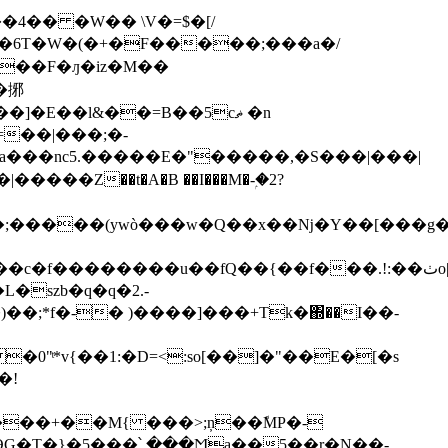
4�� �W�� \V�=$�[/
��F�ԓ�iz�M��
E��l&��=B��5cޡ �n
�Ea���nc5.�����E�"�����,�S���|���|
�;�����(ywò���w�Q��x��ǋ�Y��[���g���֖
c�f��������u��fQ��{��f���.ǃ:��ٺo|
��;*f�-� )����]���+Tk�΍��I��-
�!