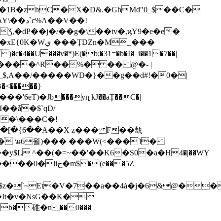
�1B�zhC�X�D&.�GhMd"0_$��C�
,�dP��j�/��g�\��tv�,ϗY9�e�e�
�<�����}
�'6ēT)�Jb���yȵ kJ��aȚ��C�|
��\���C�!
�`�[�{6��A��X z��� F��㼨
 \ʉ6윌)��� ���W(<���˥�
$L ^��(�=~��'��K6�S0�а�H4�|��WY
�(e���5Z
$z�`~Et�V�7��a��4ȧ�j�6&@��
It�v�NsG��K�
�b�碓�n ��0���