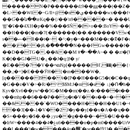
�����N�P������d;9��gg���(��Z�.
�L>��Wõ�~G/Il+@�n�ي�����wx���f+��-����������W���ׅ��-��ԍ��-�[��6T�W�(�+�F�����;���a�/
��Ɠ��ն��ӕKq��{/��'n9����=� ���
벞'�ʢ��4XH�p��%���$Ń�[+o��:BoY~��|���=�����4ۅ�
��H���[�m�7̸{������(��.������Vw���
s��ޝ�R��t�~ �^;�y�=���M��c�ޮk�F�c�6�Ю�=�]W��V���h�6���yVՏ�o�����=��|���;�-
��)��j8,�߯�����N���FGw����f
��D��TG�,��&��M ۷�~��A~� � �zז�[WB�5M�aj�w(�(��1�N������/��Ҁ6��:�|�����Z��t�A�B ��I���M�-ۭ�2?
K�[��GJ�\U�ۼ��J�q:]f� y/
�E��l�7�V��ഘNp[�����[Ҥ,��j��{>�
��,;�=]�E���ӲH�{�m�l��W�,
[q�����I9��ӵ�[P��H���G5�(�C��q
�G��z�V�>�R/�^$$M:J�m6�a� ۮj�Ռ�h���O�sZ `�4;+ʬ�o���^w|+;NE��%"����L�szb�q�q�2.-
Kyv�Xv6��ywʰ��5G�M��m(��z.�:����t��
v��mhp��6���P��;q�t�V��s��+�+�uձ�u�F�&V
��&,���`�WO����H���H��U1�~Q��W��<���7p�������כ�����< 
��3[��-1�V��2J�y��y[��x�A��ʯ�
�S+���y�$�.��ٷyu��g����~�Б�U����Pe�-��o����y�=$HP�ݒ��|
�IrW=����4��ݟ�4u6����n�p�m0����UrW��\��L��̍wC���A���<�,��/��k ���+��M{ ���>;ņ��ܽMP�-
��L���'j�w����4o�׭`�oe��㺵[J� ��T�y^��^>;�:�>����}��(X������pYVEy=ƟG�T�}�5���՝ ���Ϻa��5��r�N��-