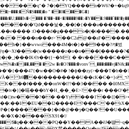
R�������q"� 7�)�YQ����n�W6?�+�
�|~���:�Ń�S���)�o " ��0����G�}
Ӻ.��e���� :O���d�g���o�(�i����.�
}��wvwo���4M�t�}��ף/?���9�벘
ņ�~Xf��o�(w�����z�n�n���[�����?�v
|���IKҼr��ʲ({~�M{ � �v��|���C����ن�Y}�
 �2w �e�O?���r�vonv`_���t���vj�N&;��������+��QZg
�-��'�{���47{�w��O�#� !�ɸ��zy(>���T�h
?ͫq��hD��?*΋��?
�iv�}]�㬏���bY�H_��_�E>?���r ���O'�
\d�{)tw���?�� ��Yy���1'��{[�i
���:��I/�EU��I2����E?���C'��sX�
7�DP�{�������}�d�@��ʒ�Q��?��U��
���u�+��վYհ�~i��ݑ����&����/$�q��:���PQ�
��d,�^{��=��>|0X䯳�����Og�qvZ�g�