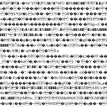
m���b�\S�������?
(ѣ*Q#�j˵n3��~� N� rB��Z�=���/�
a�a�g����0r�ed�0 ' ��(��fO 8
���P"��R�:�qpހcC��B�]S��{<��B2�����b�rx�
j��i���T*t�^ž��2��z�Ҍ� ~k���>�t���~�P�
��cX惏],�>g%��]�VLn
{�P<,�~mQ�
�ku�̰:�e6+֮S:�{A[`��( 7�`�Y ��ޚs��
�s+��8��ѩ"�0:��C�7�2J��H@��� ��U
���0�DB�-Fa����/�Ax7�^ �Bc5D۶m�EI��
:`ଐQ��H5Fdڡ�@�_�$senF��ہA �-�� b���i�ϡ,3�rJ��iE8
�b�@�J�^#��4�B4��L8D����@DK��J�ǄBAHCx3F
� ��ʢ;)���f@Mw_�I 'DH&#Pi6JCB ��GMH�
�hd�1��(6�~Q�WID�Q!b�r�q��>���"9p