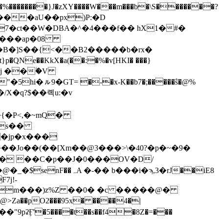
7�ct��W�DBA�^�4���f�� hX1�#�
�B���ap�08
!�,j ��ۖ�V
�jp�x���
9�b���� ��C�p��J�0���OV�D/
7j!-
@>Za��pO2���95x� ����4�|
ʡӺ'�5����t��s��f4�8Z�=���