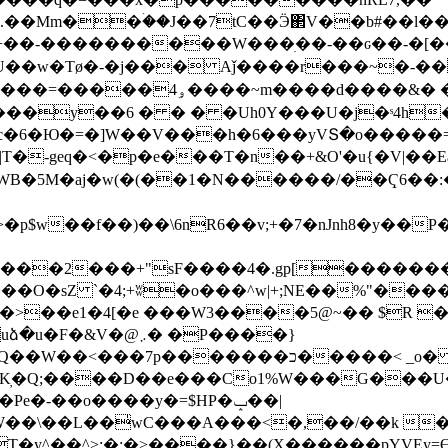
��Mm��ۛ��J��7tC��Ӭ΂V��b#��l���
U��w�Tø�-�j��� Aǰ����r���~�-��
���~m����d����&� �捓
y��6 � � � �Uh0Y���U�j�ˢ4h��]�
�|T�-geq�<�p�e���T�n��+&O'�u{�V|�
p$w��f��)��\6nR6��v;+�7�nJnh8�y��P
���2���+"sF����4�.gp[��������
�>��e1�4[�e ���W3����5@~�� $R �)
�@܇� �P����}
_o� �0"ͭ*v{��1:�D=<:so[��]�"��E�[�s
�K̦�Q;����D��e���Co1%W���G���U