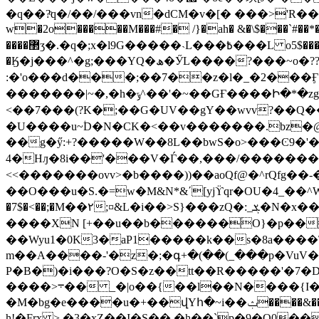
�q��?ͪq�/��/���vn�dCM�v�[� ���>'
w�2o�����M���#� /}�ah� &�\$���`#��*�
����޲ʒ�.�q�;x�l9G�����˴L���߿���L o5$������r�U;���Iv�<��� �?��~��<�J����9��:-�Y���.9���`��!�y���������Y??�/
�Ӄ�j���^�g;���YQ�ھ�ӲL����?���~o�??����|�'Qd���닃�_��[�{���a�������pUL32-� D$}�r����M�B����>�c��
:�'o���d���;��7��z�l�_�2���
�������|~�,�h�ݹ^��'�~��GҒ����Ի�*�zg�a� ���n���r>`��C2a@��aF� /�������_ ���ŗç��/?�9��{��~yX?T� �j9;�ʝ��
<��7���(?K�;��G�UV��gY��wvv?��Q���h�
�U����u~ؙD�N�CK�<��v�������.bz�@
��g�ӳ:+?�����W��8L��bwS�o>���Ͼ9�'�|�ŗ�_
4�Hԓ�8i��'���V�Ѓ��,���/�������w%�x�|��,���
<<�������ovv>� b����))��aoQf@�^rQfg�
��O���u�S.�=ԝ�M&Ν*&΄[yjϔqr�OU�4_��^WȀ� b݋9��l��������U��cK�Є�=}o_ד?�KT�٠����5�
�7$�<��;�M��۲;¤&L�i��>S}���zQ�:_ܮ�N�x��K���f���ˬ��onW�l??��3��t�� �ǔ0MX��z�昏)�Dl������Ѝ�d�yvU R�
����XN [+��u��b������֒O}�p��
��Wyu1�0K3�aP1�����k��s�8a����
m��A����-'�z�;�գ+�(��(_���p�VuV
P�B�)�i���?O�S�z��tt��R�����'�
����>܋�� _�|o��{��l��N����{I��/�X�2����SX91�!/
�M�bg�e�
h!�Frx > �3�xZ̳��I�S��,�h��`p�9�O0