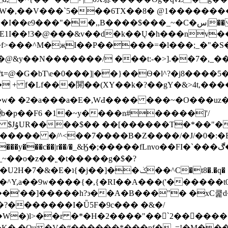
��6TX��8� @1��������޻@��$��d笟�����\��y?��IY
Β����$���_~�C�س|��|�)ȿ�k�����â�k���F��
E1I��!3�@���&v��d�k��Ų�h���nv��
i�f>���^M�җI��P�����=�l���;_�"�S
ȶ=@�G�bT\e�0���]|��}��Ѳ�l^?�j8����5�
e�� + f�Lf���䦕��(ΧY��k�?��gY�&>4t,
�w� �2�a���a�E�,WԀ���� ���~�O���uz
�p��F6 �1�~y����n#�����]'/
/^<��7����B�Z����/�J/�0�:�EᶹLr��N�Z^�n.�׳
�y���c��|r��/�_&Ӄ�;�����fLnvo��FI�`���ڰ�����k����=餀h�+
~��o�z��˿�t�����g�$�?
�^Y,a��9w����{�,{�RI��A���('������t0
0��'��]�����h?϶��A�B���"� �xC쿭
��y�?�������I�Ǖ5F�9c��� �&�/
땔�K� �Ou�V�#������*���pf�_=!�M���b