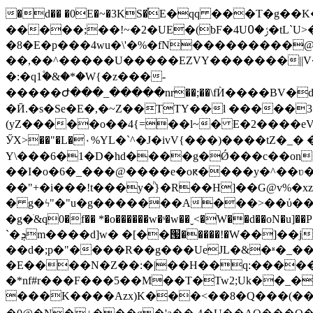
�d�� �0E�~�3KS�֡E�qq ���T�g�
�����;��!~�2�UE�(bF�4Uݬ�߀�tL`U>�&�rV����}�s�����+�iΞJ0�?
�8�E�p���4wu�\'�%�fN���������@R�l
��,��^�����U�����EZVY�������||V���Y
�:�q1۫�&�*�W{�z���-
�����Ժ���_�����nr��;��\fЍ����BV�
�Ӣ.�s�Se�E�,�~Z��TTY��l �����3��t^�
(yZ�����o��4{=��l~� E�2����eV
ӲX>��"�L�۰%YL�`^�J�ivV{���)����tZ
Y\���6�1�D�hd����g�Ǿ���c��on�;��ק���yY,�<�ߐ���8��Y�-�(�%��>���"K��y
��I�o�6�_���@����e�oԟ����y�^��ʋ���
��"+�i���ǃt���y�ͪ}�R��H]��G@v%
� g�ϟ"�"u�g�������A���>��ύ���
�g�ׁ&q0�f�� *�o������w�ˢ�w��ˬ<�W��d��oN�u]��P��l����>�=�IoQ�!`f��
`�ܯm����
d]w� �[��՗�����!�W��]��j���L
��d�;р�"����R��g���UeJL�&�ʶ�_��\
�E����N�Z��:�|��H��q:������F�j�یM��&7�ʦ��2b"�Z
�*nf#r���F���5��M��T�Tw2;Uk��_�
���K����Azx)K���<��8�Q���(��