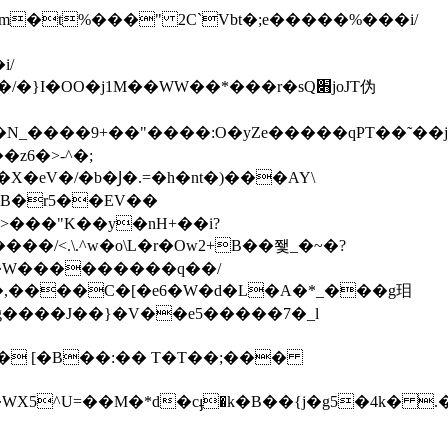
Dm�t%���" 2C`Vbt�;e�����%���i/
i/
�j1M��WW��*���r�sQ׋joJT伪
��N_����9+��"����:O�yZe�����qPT��˜��
l�X�eV�/�b�Ϳ�.=�h�nt�)���AY\
kB�r5��EV��
�/<.\.^w�o\L�r�Oԝ2+B��쬋 _�~�?
N�W���������q��/
�,����C�[�e6�W�d�L�A�*_���g㺺
6p� [�B��:�� T�T��;���
5^U=��M�*d�cֈ�k�B��{j�g5�4k� .