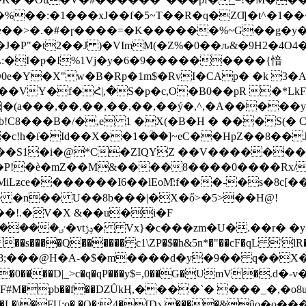
�%��:�1���xJ��f�5~T��R�q�ZƢ�t^�1�
[e��>�.�#�ɼ����=�K������%~G��g�y�z
�I�p�I%1Vj�y�6
�9���������{愔
Y�X"w�B�Rp�1m$�RvI�CAp� �k 3�A
VY�f�Հ|,�S�p�c,O�B0��pR �*LkF�
|�(a���,��,��,��,��,��ý�,^,�A�����
1�b!C8���B�/�,e 1 �X(�B�H � ���S
�c!h�ſ�Id��X��1�ؒ��]~eC��HpZ��8��
S1�i�@*C�ZIQYZ ��V�������a@Y
O'�P!�è�mZ��M&����8����0����Rx/
iLƶce�������I6��lEoM̑:f���-�s�8c[�
�*� �n�� U��8b���|�X�ő>�5>��H@!
���!.�V�X &��u�i�F
��r� �y��4Q-
��Q������ c1\ZP�$�h&5n*�"��cF�qL 'lR�9
�pb��f̠��ǱȖkҢ,����`� ���_�,�o8uLƤ
�Q�;'4�[Dܥ����&ûo�o���L