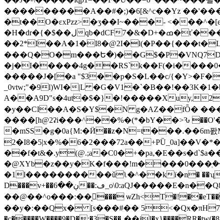
���������A��#�;)�6[&^c��Yz ��'��
�t��O�ɛxPzz>�ʒ��I~���- <���^�
�D+�ߘ�ť���J�P"�t2��J )�VImM(�Z%�0��ԉ&�9H2�4O4�j9��J���BrnJ(�Bp�h"��s��2�S�=@��J[�hb��rc�p�&V9�M��3R���0A��v(�R
�H�dr�{�$��لqb�dCF7�&
��2*I��A�1�I8�@2I�l(�P��{���t�L:
���Q�O�m���Ե�)��G$�P�VNQ7D0e�
�j�I�����4g��RS`k��F(�i����0��
�����J�[�a "$3��p�S�L��c/{�Y>�F�
_0vtw;"�9l)WI�|L �G�V1�`�B��!��3K�
A��A9D"s�4ut�$�}�!�����Xuy,2
�y��CI��A�S�Y$�N g�AZ��fȪ� ����
����[h@2ʡi���^��%
�(*�bY��>Ԅ ��
�mSS�g�0a{M:�Ӥ��z�N=t���.��6m퐔M
2�I8�5|x�%�6�2���72a��+PȔ_0a]��V
��f�t&�.y(@.;a�C0�+�pa,�E��s�d`$a
�@XYb�z��y�K�f���!m����0���ְܶ�����ٸ�vtݚڙ� Vx}�c���zm�U�.
�1l����������ǔʅ�^��kї�n� ��ʯ��s��
D���v+��ڹ��6��:ڡ_o\0:aQJ�����E�n��Q8;���@H�A-�$�m����d�y�9�� q��X�q��_�-���xl_>�M(K�P^�RPja$�晴
��@��^o���:��ڄ͔��� ѡZh<T�!��eT���0����D|_>c�q�qP���y$=,0��G�UmV�.ԁ�-v�G=_B[�����<���7(-���`?S��S�/
��y�:��Qx� [s���#�� 5<�Qӿ�πH7F#M
�c�����W����9�D�;�3�S��͵��jl�x}����RR�tw(�8�L�\�FU:o� 