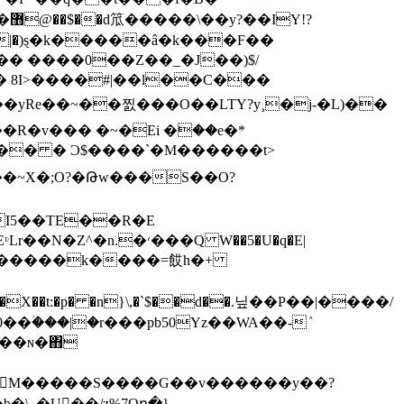
!?
� ����0��Z��_�J��)$/
� 8I>����#|��l��C���
�R�v��� �~�Ei �ؗ��e�*
����� � Ͻ$����`�M������t>
��~X�;O?�Թw���S��O?
���Q W��5�U�q�E|
��۠���|�r���pb50Yz��WA��-ٛ
d��ɴ�΋
�\_�U��/z%7Oր�}