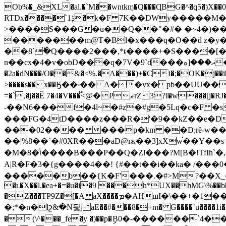
Ob%�_&XL�al.�`M��wntkɱ�Q���ɊBG�^�q5�)X��0�ќ��܀�%CY�2.$�r5�7!b<�RM��D���,�@7�%��������}J�zXY����W���
RTDx����`1ݙ�k�F 7K��DWy�����M�z� �� ��j�:���Ð�����!�Z�*���aU��px)P:�D
>����S���G�u��Q��"�#� �~4�)���
�������m@T�Bl�x���q�O��d z�y�
��8`ؕ�Q����2���,*ȶ����+�S����[�������%�����
n��cx�4�v�obD���q�7V�9`d���އ���[ه�l?lΙ�j{�y�A�G�G�X���G <,�bn��&���m��&����t}p�QNe��KkX�a(��:�%�v[HKI� ���}
�2a�dN���/O��&�<%.�A���)+�Ci�;�OK�
˃����s�� x��Ӄ��ۥ�� A��vx� pb��UU���FJ̈���g�zy��H�[ C�G��OC �gD��@"�5hi�ㇽ9�GT= �-�x-K��b7�;�����ŝ�@%
=�`,�j��Ȅ 7
�4�V
���֟<@�PޠrZ 3?I�w���[j�RJ����� İѼIú�-��o~�Aa�h��x|!a��+���/X�q?$��롁u:�v
-��N6���f�4l~�#z�#g�5Lq�c�F �s
���FG�4tD����z���R�'�9��kZ��e�D+��٭2��;�A����dG�]�k3�� t��
���02���� ���p�km ��D;rȅ-w��_�'\^�
��|%8��`�#0XR���aD@ѭ��3]xXw֡��Y�
�M�8�ݳ����B���P��Q�Zl���?M[B�!TfIh`�,88�:J�� ~�"<��|�t�<�Nǒ& ��R��: o)[��M:Y�-���Jo��(��[Xm��@3���>\�40?�p�~�9�
A|R�F�3�{g����4��! {#��t��i��ka� /
�����b��{K�F'���.�#>M?��X_�ͽ}����#��6�id>��p�
�ʟ�X��l.�ea+�=�u�i�9 ���h*UX��hMG\%�
�Z���TP9Z�[�A aX����ܡ�AHшI�\��+�1��ke�2$���9c�+���Q2��7/��h�b��m���)z%Z ��0� �c �����@�
�;*�n�lշ&�N딏j aE��#���8�+m� G����`u����1i
�(\^���_fe�y �)��p�ިB0�-������`
4��