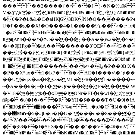
�����2����{�^��J.j˒�N�%u0ќ
M�/j"ԫ�k" 5��&���Q+/b�& ��~b`�EQ'A����'#�� E��#` i��k�e�٧B���cq��HJI
�0�P�Ƅ&&�C�aHK|G3DKN
!�Q������P�
U�P��g��Ӿ!�O���4�L�)|���9`ρ��>�e~lx�Xh�l�o��o~m׀8b�B�>%r��l�&
ם�a7�J���H��>�q�;����$�%��m����d��U�N(�;Z8o2fy���|��^M���q���%�Yv��/�y�_Y��T;\q )�c�4̱��U���v�*)E(�b;�31=�b�I�_i��1�7��|
��[A�ק�*���4C����( ��A��)ϟ.2��>�pJ�ޔ�9nѺ�S�;2�5�(��8�?�/.HL�G��M�Þi�����^R��%� �� @�- |
�<�9|HPӽ��iA��������8]QEl�>G��m��Uv����1x٧?&`�r �9�96`D�(p
��:��ӳ e���<�}3��a}F�@��@U ��}u�L�I
��`PE��)QFx�3��Z\0�P��0����v�w�Ok�n�
�+�͡�@���]Ӊ�����/��w>�Iږ�P��0B!X��Kvhu�U��_�m�ުV��2�E�1��5�*���I��ǡ�$`qD/
�P��X*ax�c1�jx7� ǖ�>AE�I���y\�` ǵ
��U�qX�as�R.3�ML�F#��`h�����v~�M
~�A���k�ִl+�T��Qr���8� P���� W�
�V18�� k��xD�IΟNr�FT�(�wI�z f
醌p��.(�I�/� �R�YH�$����T�U�9i�!AS�k
��B׸���;0ϊ���N%ж ؁�pJ�СЊi���!-
��΋8��'e�5�#]b�p�)�G�`���u��8���
�^V�����=Ƕi���o��Z{��r a
��;88�i�I�5HZ��j��:�"��V �##�mV � ��
�����*�au@�k��sK���V��eZf�� ���b(��E��t�