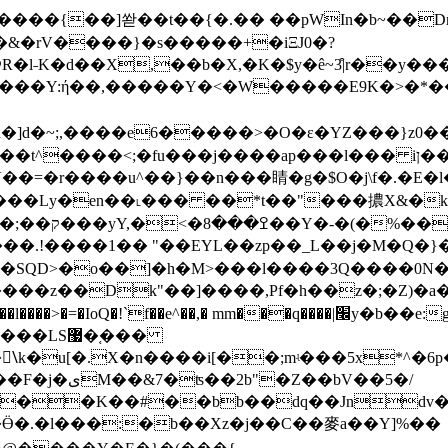
�K����{��]쏻��t��{�.�� ��pWIn�b~��
˗K�d��X,��b�X,�K�$y�ê~3͒|r��y���
:ή��,�����Y�<�W�����E9K�>�*��/�}I�OO
d�]d�~;,����e6�����>�O�ɛ�YZ���}z0
���<;�fu���j����ap���l��� iן���z6�>-^�;
��=�r����u^��}��n���睛�g�$O�j\f�
.�E�
�_� ���Lу�en��˪��� ��*t��"���擃X&�
�nH+��i?
.!����1�� "��EYL��zp��_L��j�M�Q�}���
�xz�SQD>�o��]�h�M>���l����3Q����0
��z��Dk"��]����,Pf�h��z�;�Z)�a
e^��,� mm���q����|׬y�b��e:g����J��}�V��e5�����7�_l
S޷�֚���
ٔk�u[�.X�n����i[��;mʵ���5x*^�
��bV��5�/
��K��#��bb��dq��Jndv�WX
Ӫ�.�l���:�b��Xz�j��C��麥a��Y]%��