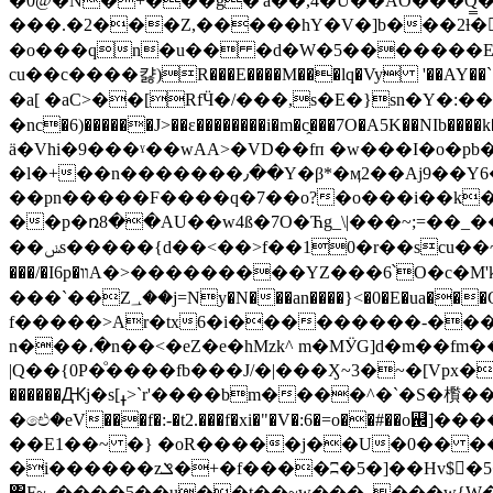
�0@�N�+���g�'a��,4�U��AO���Q̳
���.�2���Z,�����hY�V�]b���2ƚ�jx�R7�&��N���E�7ۄ�U `�! �""�O�
�o���qn�u�� �d�W�5�������Eˈ�
cu��c����캻)R���E����M���lq�Vy '��
�a[ �aC>��[RfӴ�/���,s�E�}sn�Y�:
�nc�6)������J>��ɛ��������i�m�c̭���7O�A5K��NIb����k���1<� DkO�oHXٺZ�ms��m�W6�� ����΃��Әb� %h
ä�Vhi�9���ˠ��wAA>�VD��fп �w���I�o�pb�#
�l�+��n�������٫��Y�β*�ӎ2��Aj9��Y6�p;�'�5��u�>M�:������>ݽ��ME^���x��}qΪO'���R����Y;�x��م�e�t����hӺ�C�.�����W�^������^Ͼu�|
��pn�����F����q�7��o?�o���i��k�L˝
��p�ռ8��AU��w4ß�7O�Ћg_\|���~;=��_��f�ng�k�M
��ݭs�����{d��<��>f��10�r��scu��~�_0�ئ|�vo��F�M��©ݛ����m�J������ �R��p ���J2`�bY?�����>��.K��>���|v���/a}
���/�I6p�װA�>���������YZ���6՝O�c�M'k�T��=s-�9�C��`1M��E1�d��>0�.�Sz� ���W�4��㼘g�)��lQ̳y]
���`��Z؀��j=Ny�N���an����}<�0�E�ua���O��U],:�%S��j�xhl����⓴zס� N�2;�_����ꢱS�G���+����Hv?��mО��]�
f�����>Ar�tx6�i���������-���>
n���،�n��<�eZ�e�hMzk^ m�MӰG]d�m��fm��-�Uݱcb���p p�f�:ެ|Q��W����7��`/����� ����rk
|Q��{0P�ͦ����fb���J/�|���Ӽ~3�~�[Vpx���)ٸ�w�{LGrͯ 3�xP��h�d�,/�z0�����/��,���� BL4�p�fa�
������Ԫj�s[ߪ>`r'����bm����^�`�S�㰓���l��>H�����«�qr���t��0ު�*����,ۓ���N���Q��*UܞN2*&��YzJUʸr�Ԓ��|
�ඓ�eV���f�:-�t2.���f�xi�"�V�:6�=o��#
��E1��~ �} �oR�����j��U�0�� ��
�i������zݏ�+�f����ʭ�5�]��Hv$�5�sKr6Ӏ���vĉ��?�� ��%��{wc7-
΋F~_����5��u��t��~w���_���w{W