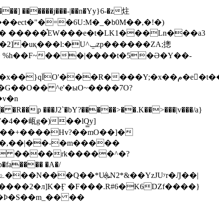
ct�"�=�6U:M�_�b0M��,�!�)
�n�� �����֯EW���e�t�LK1���Ln���a3
���l:�U^ݐzp������ZA;摠
�G��O�� ^e'�ыO~����7O?
h��,��|��-�m�����
{������2�л]K�Ӻ �F���.R#6�K6DZf����}
J�Ϸ�S��m_�� ��