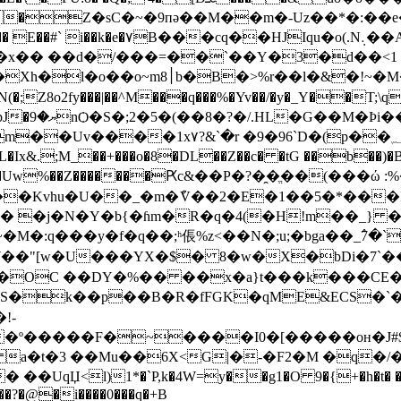
�Z�sC�~�9пǝ��M��m�-Uz��*�:��e
qu�o(.N܉��AY\��د`c%A��V��!
x�� ��d�/���=��`��Y�3�d��<1 Ʒ
�!~�M�xE{0K�Wي ���ŢDZn�M_���
��؁$,A��/�����WD�}��g��d#!�0�|
x&.;M_��+���o�8�DL��Z��c� �tG ��b��)�B
+�Uw%��Z�������Ԗc&��P�?�̯�ֱ��(���ώ :%��
��� �j�N�Y�b{�ɦm�R�q�4(�H!m��_} 
�:q���y�f�q��;ʰ倀%z<��N�;u;�bga��_߮7
�"[w�U���YX�$� 8�w�X�bDi�7`��֓
l�OC ��DY�%�� ��x�a}t���k���CE��y
��p��B�R�fFGK�qME&ECS�`����0�liڂ�m$
��º�����F�~����I0�[�����oн�J#
�t�3 ��Mu��6X<G|�-�F2�M �q�/�
UqЏ<l)1*�`P,k�4W=y��g1�O 9�{+�h�t� 
�?�@�i����0���q�+B