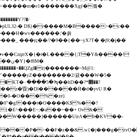
kq9<�����m�e1�������Xgý�퀔�
����H�wv������;'�쓝
��ϾzqrrX�{�t�L����{;T�Y&����!
f8M�
I�żן�������~M@1:
��?`�����yZ��������2/귨���W�5�
�0-�O���% �zɐ}
>�0"�g!���t�O����K$ %��?
{�E^���E~;�a��~��+ Ov&�
��W�����]������U|eA�b�KV��-
�Y��iA��ȅJ�Ϣ~q����P�>��F�z��&.w{�j���
�`�P*��q��t���f�B�