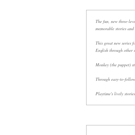
The fun, new three-leve
memorable stories and 
This great new series fo
English through other s
Monkey (the puppet) sta
Through easy-to-follow
Playtime's lively stori