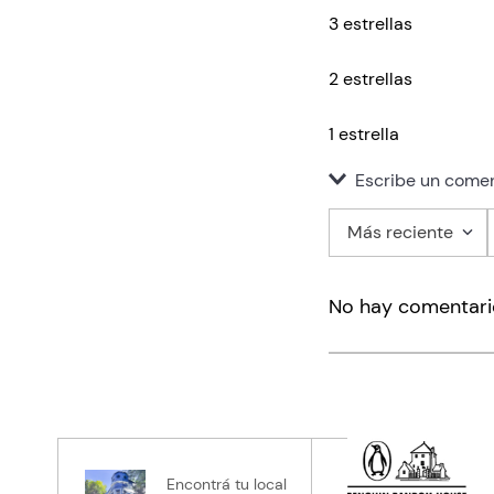
3 estrellas
2 estrellas
1 estrella
Escribe un comen
Más reciente
Agregar co
No hay comentari
Título
Califica el pro
★
★
★
★
★
Tu nombre
Encontrá tu local