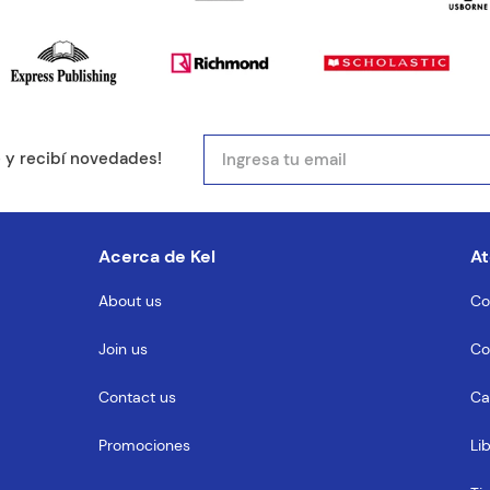
mail
e y recibí novedades!
entario
Acerca de Kel
At
About us
Co
Join us
Co
MENTARIO
Contact us
Ca
Promociones
Li