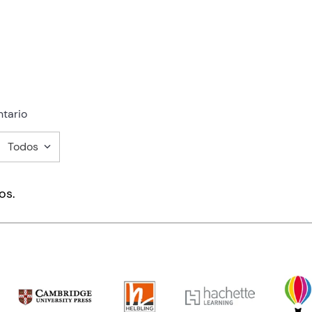
tario
Todos
mentario
os.
ducto de 1 a 5 estrellas