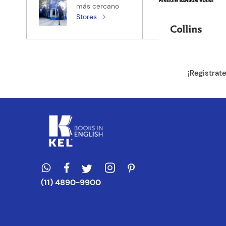
más cercano
Stores
Tu ubicación
Dirección de e
¡Registrat
Escribe un com
ENVIAR CO
(11) 4890-9900