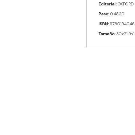
Editorial
OXFORD 
Peso
0.4860
ISBN
978019404
Tamaño
30x21.9x1