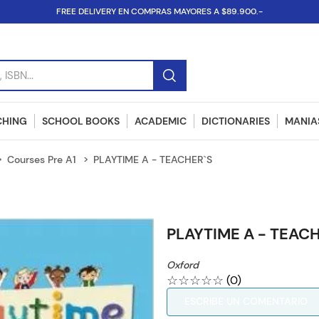
FREE DELIVERY EN COMPRAS MAYORES A $89.900.-
SBN...
CHING
SCHOOL BOOKS
ACADEMIC
DICTIONARIES
MANIAS
Courses Pre A1
PLAYTIME A - TEACHER`S
PLAYTIME A - TEAC
Oxford
☆
☆
☆
☆
☆
(
0
)
ESCRIBE UN COMENTARIO