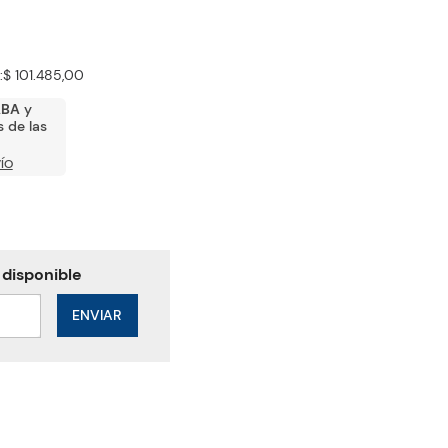
:
$ 101.485,00
ABA
y
 de las
ÍO
ENVIAR