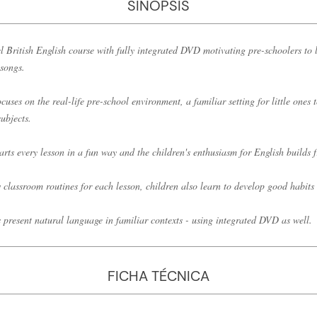
SINOPSIS
l British English course with fully integrated DVD motivating pre-schoolers to
songs.
cuses on the real-life pre-school environment, a familiar setting for little ones t
ubjects.
rts every lesson in a fun way and the children's enthusiasm for English builds 
 classroom routines for each lesson, children also learn to develop good habit
es present natural language in familiar contexts - using integrated DVD as well.
FICHA TÉCNICA