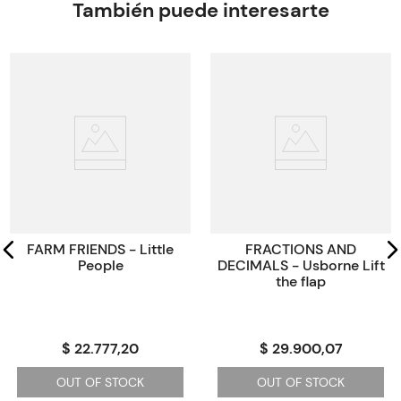
Encuadernación
BABY BOOK
También puede interesarte
Peso
0.2000
Edición
2014
ISBN
9781783410095
Paginas
12
Código KEL
2280043
FARM FRIENDS - Little
FRACTIONS AND
People
DECIMALS - Usborne Lift
the flap
$ 22.777,20
$ 29.900,07
OUT OF STOCK
OUT OF STOCK