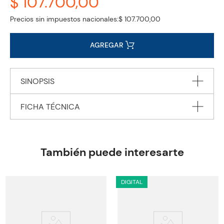
$ 107.700,00
Precios sin impuestos nacionales:
$ 107.700,00
AGREGAR
SINOPSIS
FICHA TÉCNICA
Editorial
Pearson Education
Encuadernación
PAPERBACK
También puede interesarte
Peso
0.1234
ISBN
9781292392998
DIGITAL
Código KEL
19971