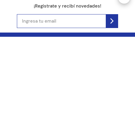
¡Registrate y recibí novedades!
(11) 4890-9900
Acerca de Kel
Atención al cliente
About us
Como comprar
Join us
Costos de envío
Contact us
Libro de quejas online
Promociones
Tiempos de envío