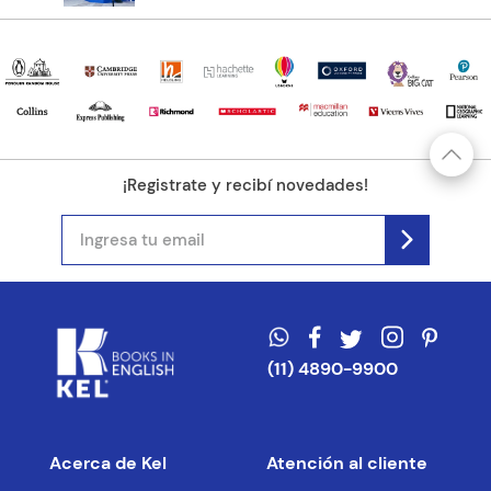
5 estrellas
0%
4 estrellas
0%
3 estrellas
0%
2 estrellas
0%
1 estrella
0%
Escribe un comentario
Más reciente
Todos
Agregar comentario
Cargando comentarios…
Título