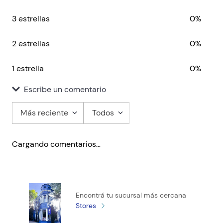
TORTOISE AND THE HARE,
SNOW QUEEN - Illustrated
THE - Aesop's Fables
Readers Level 1 #
Hamilton
$ 22.360,00
$ 12.557,55
OUT OF STOCK
OUT OF STOCK
Comentarios
Cargando el resumen…