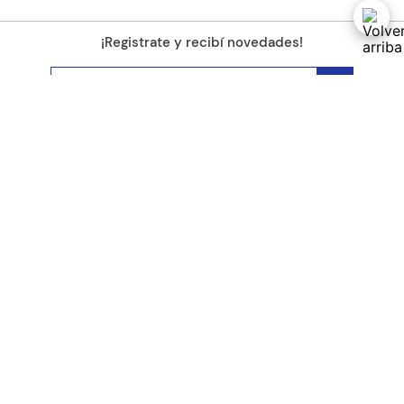
¡Registrate y recibí novedades!
(11) 4890-9900
Acerca de Kel
Atención al cliente
About us
Como comprar
Join us
Costos de envío
Contact us
Libro de quejas online