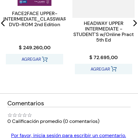
Código KEL
19566
FACE2FACE UPPER-
INTERMEDIATE_CLASSWARE
HEADWAY UPPER
DVD-ROM 2nd Edition
INTERMEDIATE -
STUDENT`S w/Online Pract
5th Ed
$ 249.260,00
$ 72.695,00
AGREGAR
AGREGAR
Comentarios
☆
☆
☆
☆
☆
0 Calificación promedio
(0 comentarios)
Por favor, inicia sesión para escribir un comentario.