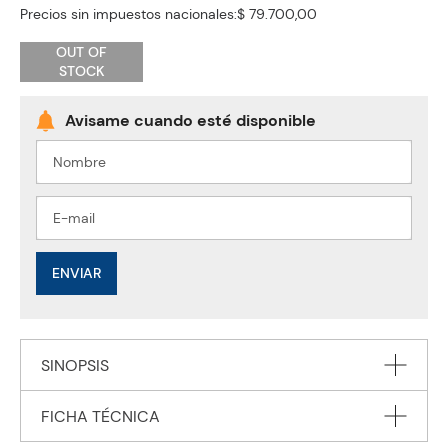
Precios sin impuestos nacionales:
$ 79.700,00
OUT OF
STOCK
ENVIAR
SINOPSIS
FICHA TÉCNICA
"THIS PRODUCT DOES NOT INCLUDE MYENGLISHLAB-
for Expert IELTS band 6 Students' Book with Online Audio