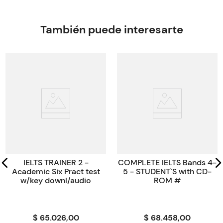
AND MyEnglishLab - please purchase ISBN 9781292134833
Editorial
Pearson Education
Encuadernación
PAPERBACK
También puede interesarte
Peso
0.6000
ISBN
9781292125022
Código KEL
18869
IELTS TRAINER 2 -
COMPLETE IELTS Bands 4-
Academic Six Pract test
5 - STUDENT`S with CD-
w/key downl/audio
ROM #
$ 65.026,00
$ 68.458,00