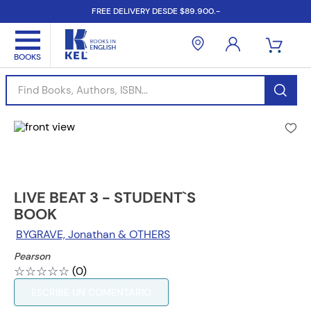
FREE DELIVERY DESDE $89.900.-
Find Books, Authors, ISBN...
LIVE BEAT 3 - STUDENT`S
BOOK
BYGRAVE, Jonathan & OTHERS
Pearson
☆
☆
☆
☆
☆
(
0
)
ESCRIBE UN COMENTARIO