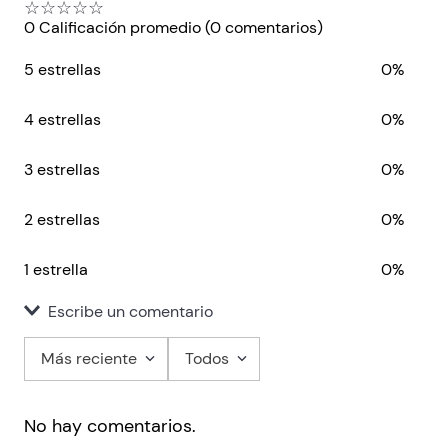
☆
☆
☆
☆
☆
0 Calificación promedio
(0 comentarios)
5 estrellas
0%
4 estrellas
0%
3 estrellas
0%
2 estrellas
0%
1 estrella
0%
Escribe un comentario
Más reciente
Todos
Agregar comentario
No hay comentarios.
Título