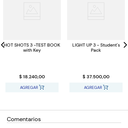
ISBN
9781447952930
Paginas
120
Código KEL
18500
HOT SHOTS 3 -TEST BOOK
LIGHT UP 3 - Student's
with Key
Pack
$ 18.240,00
$ 37.500,00
AGREGAR
AGREGAR
Comentarios