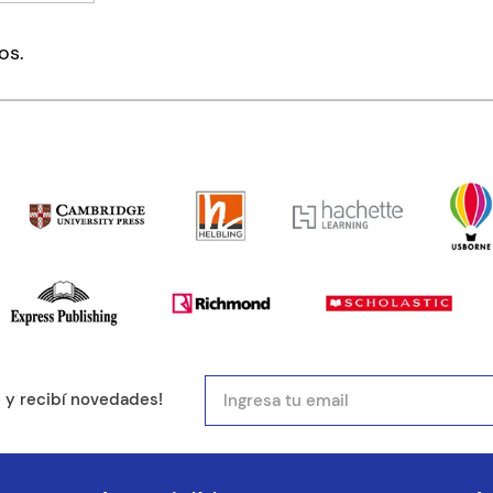
mentario
os.
ducto de 1 a 5 estrellas
mail
e y recibí novedades!
entario