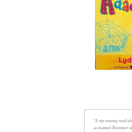
"A rip-roaring read-al
acclaimed illustrator 