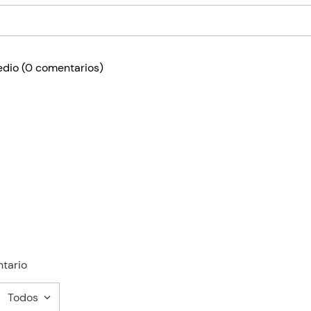
edio
(0 comentarios)
tario
Todos