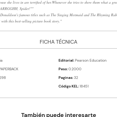
use she lives in are terrified of her.Whenever she tries to show them what a gr
AAARRGGHH, Spider!""
ia Donaldson's famous titles such as The Singing Mermaid and The Rhyming Rabb
 with this best-selling picture book story."
FICHA TÉCNICA
ia
Editorial
Pearson Education
PAPERBACK
Peso
0.2000
298
Paginas
32
Código KEL
18451
También puede interesarte