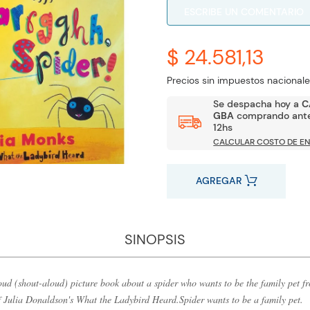
ESCRIBE UN COMENTARIO
$ 24.581,13
Precios sin impuestos nacionale
Se despacha hoy a
C
GBA
comprando ante
12hs
CALCULAR COSTO DE EN
AGREGAR
SINOPSIS
oud (shout-aloud) picture book about a spider who wants to be the family pet fr
of Julia Donaldson's What the Ladybird Heard.Spider wants to be a family pet.