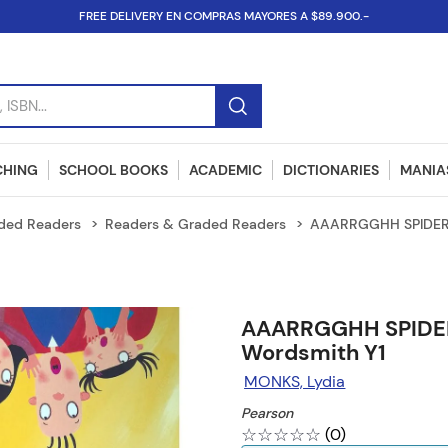
FREE DELIVERY EN COMPRAS MAYORES A $89.900.-
SBN...
CHING
SCHOOL BOOKS
ACADEMIC
DICTIONARIES
MANIAS
ded Readers
Readers & Graded Readers
AAARRGGHH SPIDER!
AAARRGGHH SPIDER
Wordsmith Y1
MONKS, Lydia
Pearson
☆
☆
☆
☆
☆
(
0
)