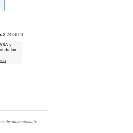
s:
$ 24.581,13
ABA
y
s de las
VÍO
om the internationally