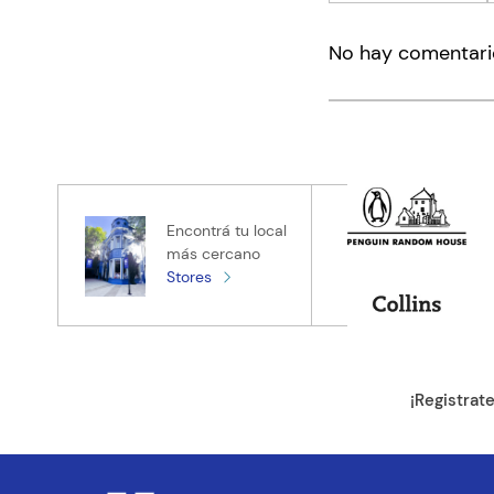
Agregar co
No hay comentari
Título
Califica el pro
★
★
★
★
★
Tu nombre
Encontrá tu local
más cercano
Stores
Tu ubicación
Dirección de e
¡Registrat
Escribe un com