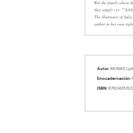
But the family whose ho
they simply cry: ""A
The illustrator of Jul
author in her own right
Autor
MONKS Lyd
Encuadernación
ISBN
9780435153