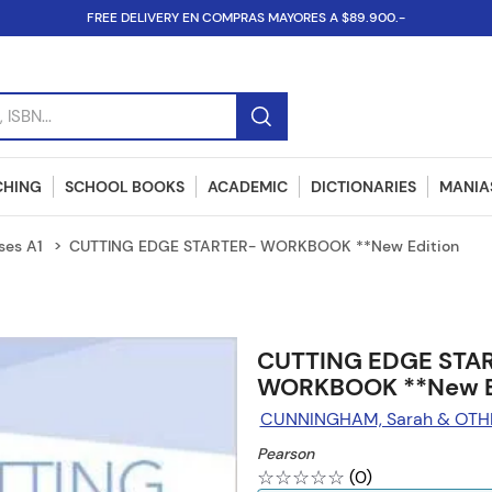
FREE DELIVERY EN COMPRAS MAYORES A $89.900.-
SBN...
CHING
SCHOOL BOOKS
ACADEMIC
DICTIONARIES
MANIAS
ses A1
CUTTING EDGE STARTER- WORKBOOK **New Edition
CUTTING EDGE STA
WORKBOOK **New E
CUNNINGHAM, Sarah & OTH
Pearson
☆
☆
☆
☆
☆
(
0
)