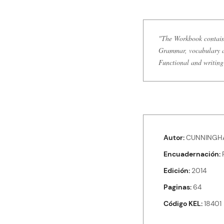
"The Workbook contains 
Grammar, vocabulary an
Functional and writing 
Autor
CUNNINGHA
Encuadernación
Edición
2014
Paginas
64
Código KEL
18401