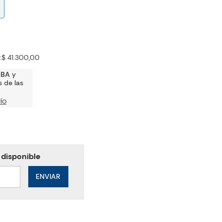
:
$ 41.300,00
ABA
y
 de las
ÍO
ENVIAR