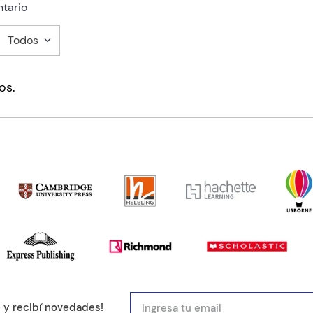
tario
Todos
mentario
os.
ducto de 1 a 5 estrellas
mail
e y recibí novedades!