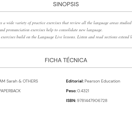
SINOPSIS
a wide variety of practice exercises that review all the language areas studied
d pronunciation exercises help to consolidate new language.
exercises build on the Language Live lessons. Listen and read sections extend le
FICHA TÉCNICA
M Sarah & OTHERS
Editorial
Pearson Education
PAPERBACK
Peso
0.4321
ISBN
9781447906728