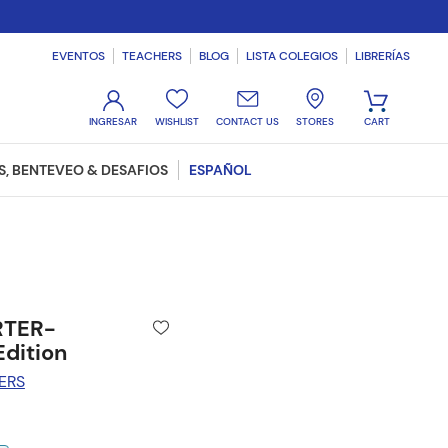
EVENTOS
TEACHERS
BLOG
LISTA COLEGIOS
LIBRERÍAS
WISHLIST
CONTACT US
STORES
, BENTEVEO & DESAFIOS
ESPAÑOL
RTER-
dition
ERS