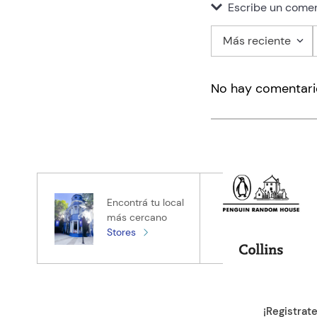
Escribe un comen
Más reciente
Agregar co
No hay comentari
Título
Califica el pro
★
★
★
★
★
Tu nombre
Encontrá tu local
más cercano
Stores
Tu ubicación
Dirección de e
¡Registrat