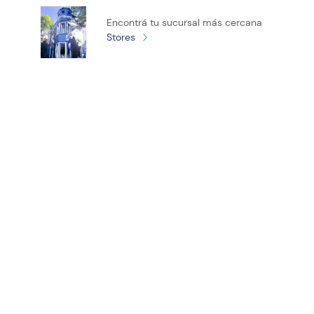
Califica el producto de 1 a 5 estrellas
Encontrá tu sucursal más cercana
★
★
★
★
★
Stores
Tu nombre
Tu ubicación
Dirección de email
¡Registrate y recibí novedades!
Escribe un comentario
ENVIAR COMENTARIO
(11) 4890-9900