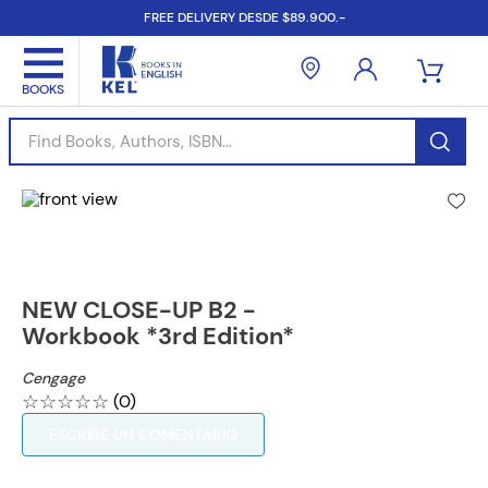
FREE DELIVERY DESDE $89.900.-
Find Books, Authors, ISBN...
NEW CLOSE-UP B2 -
Workbook *3rd Edition*
Cengage
☆
☆
☆
☆
☆
(
0
)
ESCRIBE UN COMENTARIO