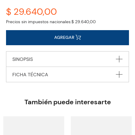
$ 29.640,00
Precios sin impuestos nacionales:
$ 29.640,00
AGREGAR
SINOPSIS
FICHA TÉCNICA
"From the #1 New York Times bestselling author of The Raven
Boys, a mesmerizing story of dreams and desires, death and
destiny.
Autor
STIEFVATER Maggie
Editorial
SCHOLASTIC INC. (USA)
También puede interesarte
Encuadernación
PAPERBACK
Peso
0.3630
Edición
2021