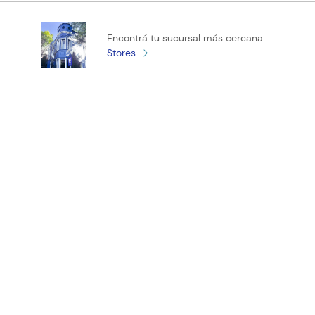
Califica el producto de 1 a 5 estrellas
Encontrá tu sucursal más cercana
★
★
★
★
★
Stores
Tu nombre
Tu ubicación
Dirección de email
¡Registrate y recibí novedades!
Escribe un comentario
ENVIAR COMENTARIO
(11) 4890-9900