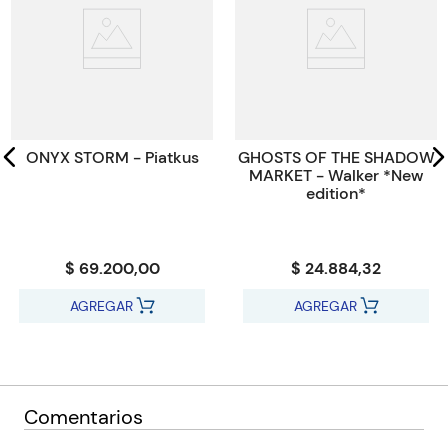
ISBN
9781338188332
Código KEL
1770834
ONYX STORM - Piatkus
GHOSTS OF THE SHADOW
MARKET - Walker *New
edition*
$ 69.200,00
$ 24.884,32
AGREGAR
AGREGAR
Comentarios