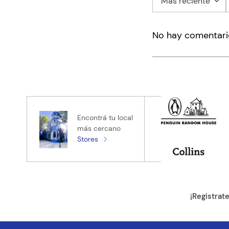
Más reciente
Agregar co
No hay comentari
Título
Califica el pro
★
★
★
★
★
Tu nombre
Encontrá tu local
más cercano
Stores
Tu ubicación
Dirección de e
¡Registrat
Escribe un com