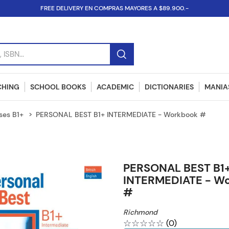
FREE DELIVERY EN COMPRAS MAYORES A $89.900.-
SBN...
CHING
SCHOOL BOOKS
ACADEMIC
DICTIONARIES
MANIAS
ses B1+
PERSONAL BEST B1+ INTERMEDIATE - Workbook #
PERSONAL BEST B1
INTERMEDIATE - W
#
Richmond
☆
☆
☆
☆
☆
(
0
)