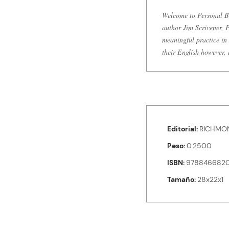
Welcome to Personal Be
author Jim Scrivener, P
meaningful practice in E
their English however, 
Editorial
RICHMO
Peso
0.2500
ISBN
978846682
Tamaño
28x22x1