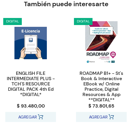
También puede interesarte
DIGITAL
DIGITAL
ENGLISH FILE
ROADMAP B1+ - St's
INTERMEDIATE PLUS -
Book & Interactive
TCH'S RESOURCE
EBook w/ Online
DIGITAL PACK 4th Ed
Practice, Digital
*DIGITAL*
Resources & App
**DIGITAL**
$ 93.480,00
$ 73.801,65
AGREGAR
AGREGAR