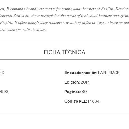
st, Richmond's brand-new course for young adult learners of English. Develo
ersonal Best is all about recognising the needs of individual learners and givin
nglish. It offers today's busy students a wealth of different ways to learn so tha
and wherever, suits them best.
FICHA TÉCNICA
ND
Encuadernación
PAPERBACK
Edición
2017
0998
Paginas
80
Código KEL
171834