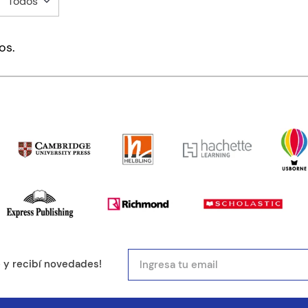
Todos
mentario
os.
ducto de 1 a 5 estrellas
mail
e y recibí novedades!
entario