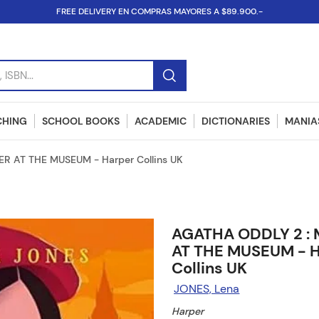
FREE DELIVERY EN COMPRAS MAYORES A $89.900.-
SBN...
CHING
SCHOOL BOOKS
ACADEMIC
DICTIONARIES
MANIAS
R AT THE MUSEUM - Harper Collins UK
AGATHA ODDLY 2 :
AT THE MUSEUM - 
Collins UK
JONES, Lena
Harper