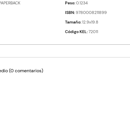
PAPERBACK
Peso
0.1234
ISBN
9780008211899
Tamaño
12.9x19.8
Código KEL
72011
edio
(0 comentarios)