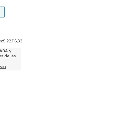
s:
$ 22.116,32
ABA
y
s de las
VÍO