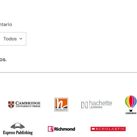
tario
Todos
mentario
os.
ducto de 1 a 5 estrellas