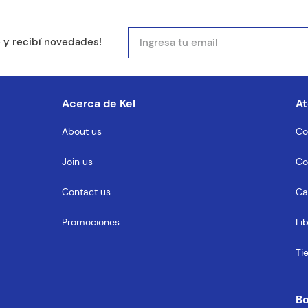
mail
e y recibí novedades!
entario
Acerca de Kel
At
About us
Co
Join us
Co
MENTARIO
Contact us
Ca
Promociones
Li
Ti
B