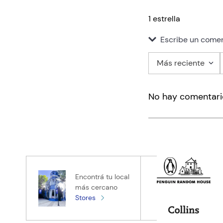
1 estrella
Escribe un comen
Más reciente
Agregar co
No hay comentari
Título
Califica el pro
★
★
★
★
★
Tu nombre
Encontrá tu local
más cercano
Stores
Tu ubicación