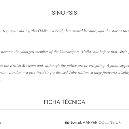
SINOPSIS
irteen-year-old Agatha Oddly – a bold, determined heroine, and the star of this 
 become the youngest member of the Gatekeepers’ Guild, but before that, she’s g
t the British Museum and, although the police are investigating, Agatha suspec
elow London – a plot involving a disused Tube station, a huge fireworks displa
…
FICHA TÉCNICA
a
Editorial
HARPER COLLINS UK