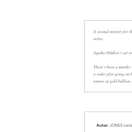
A second mystery for th
series.
Agatha Oddlow’s set to
There’s been a murder a
a wider plot going on b
tonnes of gold bullion
Autor
JONES Len