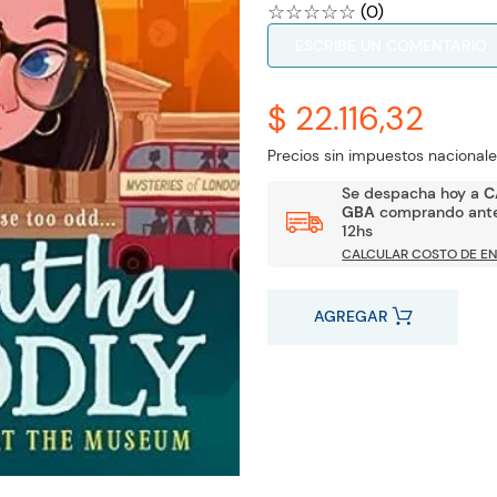
☆
☆
☆
☆
☆
(
0
)
ESCRIBE UN COMENTARIO
$ 22.116,32
Precios sin impuestos nacionale
Se despacha hoy a
C
GBA
comprando ante
12hs
CALCULAR COSTO DE EN
AGREGAR