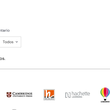
tario
Todos
mentario
os.
ducto de 1 a 5 estrellas