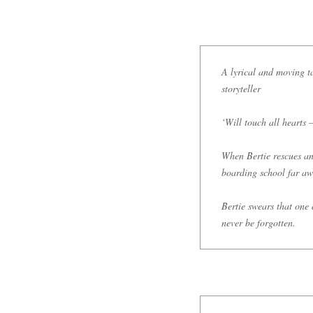
A lyrical and moving ta
storyteller
‘Will touch all hearts
When Bertie rescues an 
boarding school far awa
Bertie swears that one d
never be forgotten.