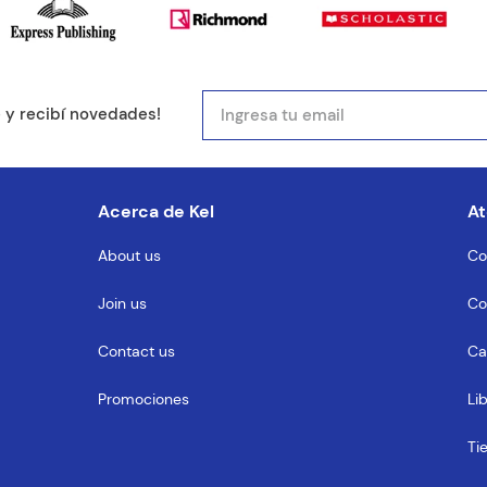
mail
e y recibí novedades!
entario
Acerca de Kel
At
About us
Co
Join us
Co
MENTARIO
Contact us
Ca
Promociones
Li
Ti