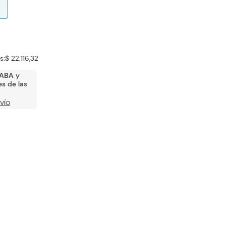
s:
$ 22.116,32
ABA
y
s de las
VÍO