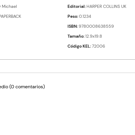
Michael
Editorial
HARPER COLLINS UK
PAPERBACK
Peso
0.1234
ISBN
9780008638559
Tamaño
12.9x19.8
Código KEL
72006
edio
(0 comentarios)