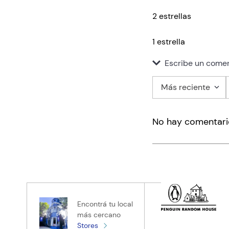
2 estrellas
1 estrella
Escribe un comen
Más reciente
Agregar co
No hay comentari
Título
Califica el pro
★
★
★
★
★
Tu nombre
Encontrá tu local
más cercano
Stores