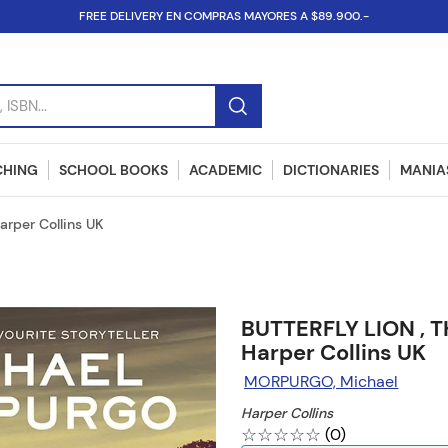
FREE DELIVERY EN COMPRAS MAYORES A $89.900.-
SBN...
CHING
SCHOOL BOOKS
ACADEMIC
DICTIONARIES
MANIAS
arper Collins UK
BUTTERFLY LION , T
Harper Collins UK
MORPURGO, Michael
Harper Collins
☆
☆
☆
☆
☆
(
0
)