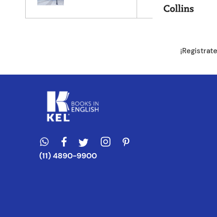
Tu ubicación
Dirección de e
¡Registrat
Escribe un com
ENVIAR CO
(11) 4890-9900