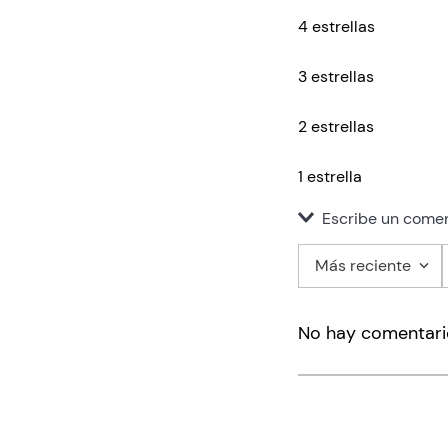
4 estrellas
3 estrellas
2 estrellas
1 estrella
Escribe un comen
Más reciente
Agregar co
No hay comentari
Título
Califica el pro
★
★
★
★
★