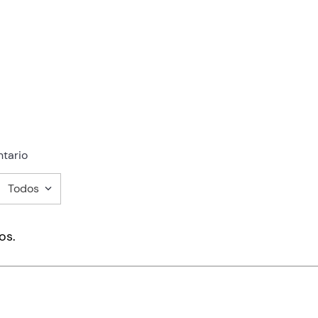
tario
Todos
mentario
os.
ducto de 1 a 5 estrellas