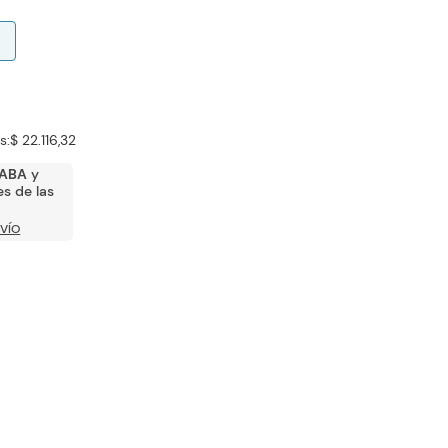
s:
$ 22.116,32
ABA
y
s de las
VÍO