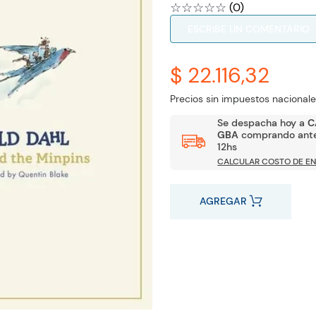
☆
☆
☆
☆
☆
(
0
)
ESCRIBE UN COMENTARIO
$ 22.116,32
Precios sin impuestos nacionale
Se despacha hoy a
C
GBA
comprando ante
12hs
CALCULAR COSTO DE EN
AGREGAR