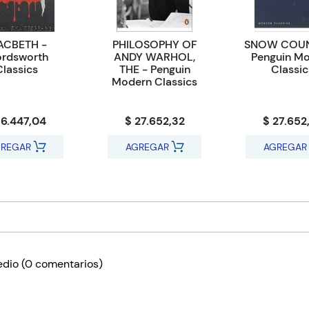
CBETH -
PHILOSOPHY OF
SNOW COUN
rdsworth
ANDY WARHOL,
Penguin M
Classics
THE - Penguin
Classic
Modern Classics
16.447,04
$ 27.652,32
$ 27.652
REGAR
AGREGAR
AGREGAR
edio
(0 comentarios)