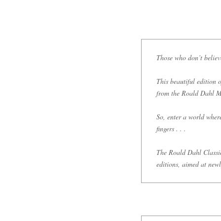
Those who don’t believe
This beautiful edition 
from the Roald Dahl Mu
So, enter a world wher
fingers . . .
The Roald Dahl Classic 
editions, aimed at new