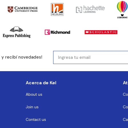
mail
e y recibí novedades!
entario
Acerca de Kel
At
About us
Co
Join us
Co
MENTARIO
Contact us
Ca