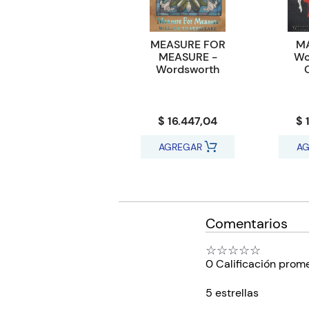
MEASURE FOR
MA
MEASURE -
Wo
Wordsworth
$ 16.447,04
$ 
AGREGAR
AG
Comentarios
☆
☆
☆
☆
☆
0 Calificación prom
5 estrellas