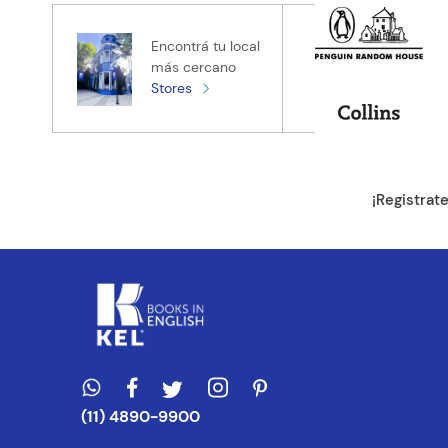
Tu nombre
Encontrá tu local
más cercano
Stores
Tu ubicación
Dirección de e
¡Registrat
Escribe un com
ENVIAR CO
(11) 4890-9900