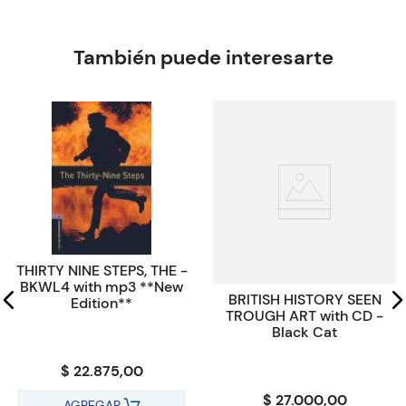
Autor
JAMES Henry
Editorial
PENGUIN BOOKS Ltd.
También puede interesarte
Encuadernación
PAPERBACK
Peso
1.2340
Edición
2023
ISBN
9780241589144
Paginas
80
Tamaño
19,80x12,9x12,9
THIRTY NINE STEPS, THE -
Código KEL
45101
BKWL4 with mp3 **New
BRITISH HISTORY SEEN
Edition**
TROUGH ART with CD -
Black Cat
$ 22.875,00
$ 27.000,00
AGREGAR