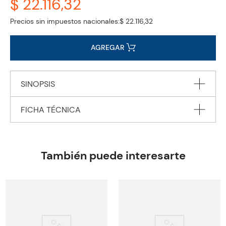
$ 22.116,32
Precios sin impuestos nacionales:
$ 22.116,32
AGREGAR
SINOPSIS
FICHA TÉCNICA
Autor
HAN Jenny
Editorial
PENGUIN BOOKS Ltd.
También puede interesarte
Encuadernación
PAPERBACK
Peso
1.2340
Edición
2023
ISBN
9780241589007