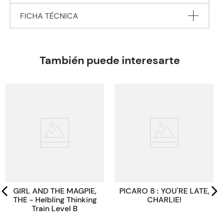
FICHA TÉCNICA
Autor
JAMES Henry
Editorial
PENGUIN BOOKS Ltd.
También puede interesarte
Encuadernación
PAPERBACK
Peso
1.2340
Edición
2021
ISBN
9780241493229
Paginas
112
Tamaño
19,80x12,9x12,9
Código KEL
45061
GIRL AND THE MAGPIE,
PICARO 8 : YOU'RE LATE,
THE - Helbling Thinking
CHARLIE!
Train Level B