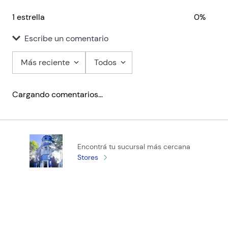
1 estrella
0%
Escribe un comentario
Más reciente
Todos
Agregar comentario
Cargando comentarios…
Título
Califica el producto de 1 a 5 estrellas
Encontrá tu sucursal más cercana
★
★
★
★
★
Stores
Tu nombre
Tu ubicación