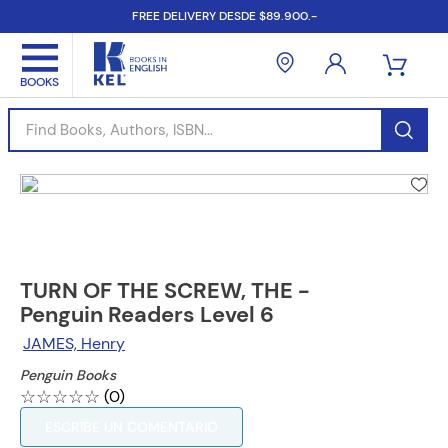
FREE DELIVERY DESDE $89.900.-
Find Books, Authors, ISBN...
TURN OF THE SCREW, THE -
Penguin Readers Level 6
JAMES, Henry
Penguin Books
☆
☆
☆
☆
☆
(
0
)
ESCRIBE UN COMENTARIO