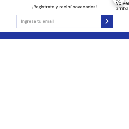
¡Registrate y recibí novedades!
(11) 4890-9900
Acerca de Kel
Atención al cliente
About us
Como comprar
Join us
Costos de envío
Contact us
Libro de quejas online