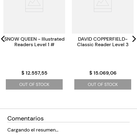
Paginas
96
Tamaño
19,70x13x13
Código KEL
45051
SNOW QUEEN - Illustrated
DAVID COPPERFIELD-
Readers Level 1 #
Classic Reader Level 3
$ 12.557,55
$ 15.069,06
OUT OF STOCK
OUT OF STOCK
Comentarios
Cargando el resumen…