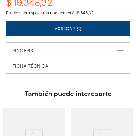
$ 19.348,32
Precios sin impuestos nacionales:
$ 19.348,32
AGREGAR
SINOPSIS
FICHA TÉCNICA
Autor
BARR Emily
Editorial
PENGUIN BOOKS Ltd.
También puede interesarte
Encuadernación
PAPERBACK
Peso
1.2340
Edición
2021
ISBN
9780241520765