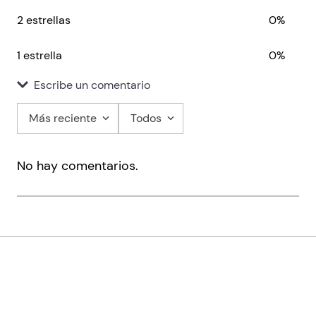
2 estrellas
0%
1 estrella
0%
Escribe un comentario
Más reciente
Todos
Agregar comentario
No hay comentarios.
Título
Califica el producto de 1 a 5 estrellas
★
★
★
★
★
Tu nombre
Encontrá tu sucursal más cercana
Stores
Tu ubicación