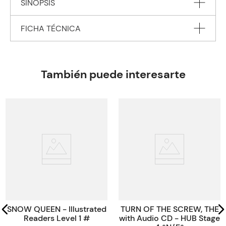
SINOPSIS
FICHA TÉCNICA
Autor
SHAKESPEARE William
Editorial
PENGUIN BOOKS Ltd.
También puede interesarte
Encuadernación
PAPERBACK
Peso
1.2340
Edición
2020
ISBN
9780241463406
Paginas
64
Tamaño
19,80x12,9x12,9
Código KEL
45017
SNOW QUEEN - Illustrated
TURN OF THE SCREW, THE
Readers Level 1 #
with Audio CD - HUB Stage