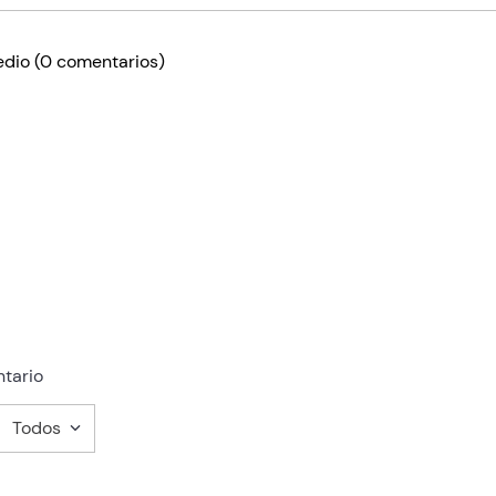
edio
(0 comentarios)
tario
Todos
mentario