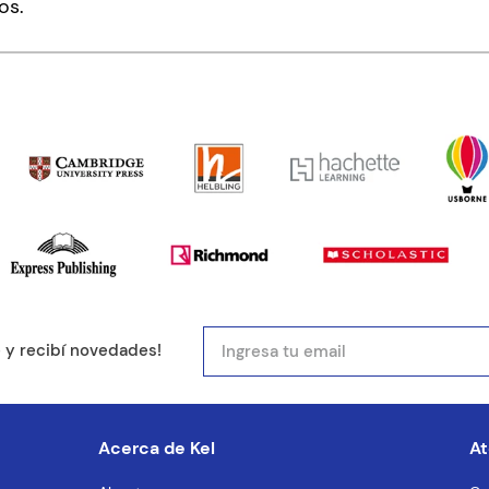
os.
ducto de 1 a 5 estrellas
mail
e y recibí novedades!
entario
Acerca de Kel
At