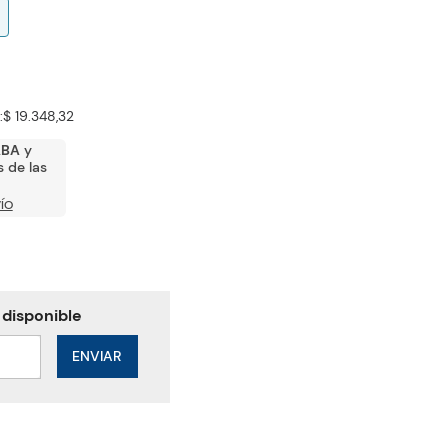
:
$ 19.348,32
ABA
y
 de las
ÍO
ENVIAR