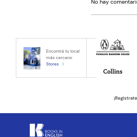
No hay comentari
Título
Califica el pro
★
★
★
★
★
Tu nombre
Encontrá tu local
más cercano
Stores
Tu ubicación
Dirección de e
¡Registrat
Escribe un com