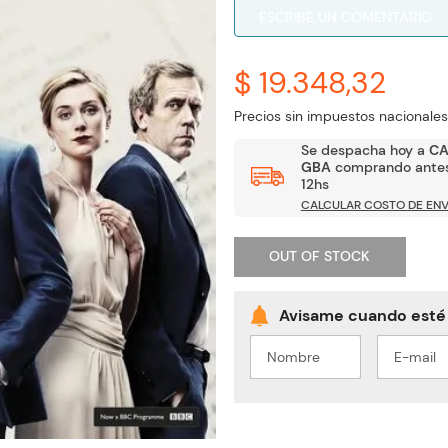
ESCRIBE UN COMENTARIO
$ 19.348,32
Precios sin impuestos nacionales
Se despacha hoy a
C
GBA
comprando antes
12hs
CALCULAR COSTO DE ENV
OUT OF STOCK