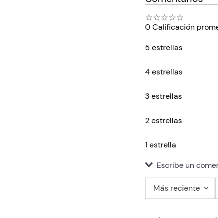
☆
☆
☆
☆
☆
0 Calificación prom
5 estrellas
4 estrellas
3 estrellas
2 estrellas
1 estrella
Escribe un comen
Más reciente
Agregar co