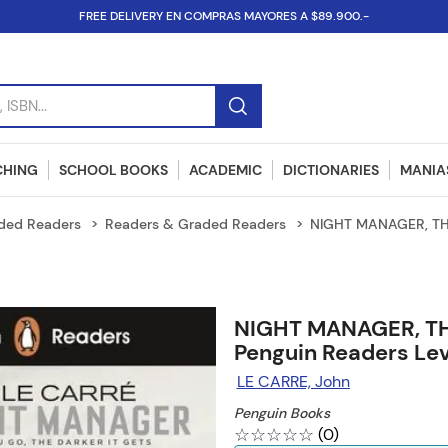
FREE DELIVERY EN COMPRAS MAYORES A $89.900.-
SBN...
CHING
SCHOOL BOOKS
ACADEMIC
DICTIONARIES
MANIAS
ded Readers
Readers & Graded Readers
NIGHT MANAGER, THE
NIGHT MANAGER, TH
Penguin Readers Lev
LE CARRE, John
Penguin Books
☆
☆
☆
☆
☆
(
0
)