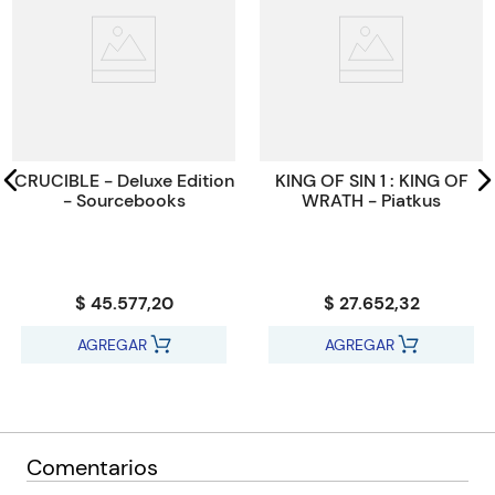
ISBN
9780857527509
Paginas
400
Código KEL
44962
CRUCIBLE - Deluxe Edition
KING OF SIN 1 : KING OF
- Sourcebooks
WRATH - Piatkus
$ 45.577,20
$ 27.652,32
AGREGAR
AGREGAR
Comentarios