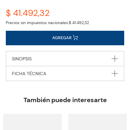
$ 41.492,32
Precios sin impuestos nacionales:
$ 41.492,32
AGREGAR
SINOPSIS
FICHA TÉCNICA
Autor
SITTENFELD Curtis
Editorial
PENGUIN BOOKS Ltd.
También puede interesarte
Encuadernación
PAPERBACK
Peso
0.1234
Edición
2023