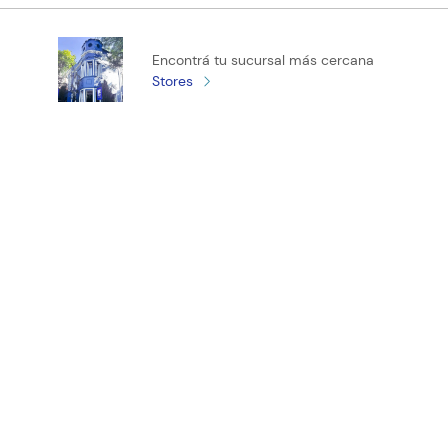
Califica el producto de 1 a 5 estrellas
Encontrá tu sucursal más cercana
★
★
★
★
★
Stores
Tu nombre
Tu ubicación
Dirección de email
¡Registrate y recibí novedades!
Escribe un comentario
ENVIAR COMENTARIO