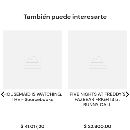
Autor
JEWELL Lisa
Editorial
PENGUIN BOOKS Ltd.
También puede interesarte
Encuadernación
PAPERBACK
Peso
0.1234
Edición
2023
ISBN
9781529195989
Paginas
400
Código KEL
44952
HOUSEMAID IS WATCHING,
FIVE NIGHTS AT FREDDY'S
THE - Sourcebooks
FAZBEAR FRIGHTS 5 :
BUNNY CALL
$ 41.017,20
$ 22.800,00