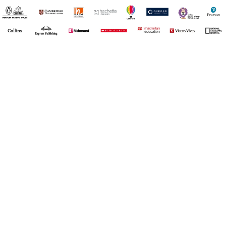
¡Registrate y recibí novedades!
(11) 4890-9900
Acerca de Kel
Atención al cliente
About us
Como comprar