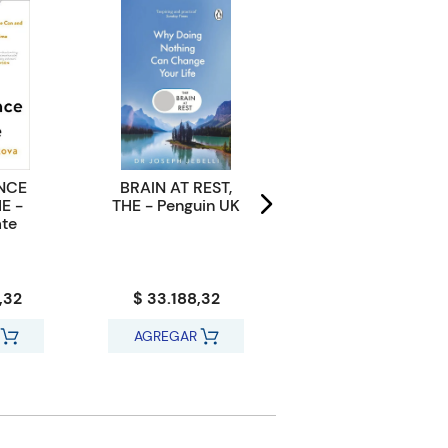
NCE
BRAIN AT REST,
ART OF WINNING,
E -
THE - Penguin UK
THE - Ebury Edge
te
,32
$ 33.188,32
$ 35.956,32
AGREGAR
AGREGAR