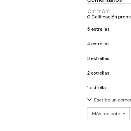
☆
☆
☆
☆
☆
0 Calificación prom
5 estrellas
4 estrellas
3 estrellas
2 estrellas
1 estrella
Escribe un comen
Más reciente
Agregar co