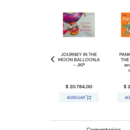
ART OF WINNING,
JOURNEY IN THE
PAN
THE - Ebury Edge
MOON BALLOON,A
THE 
- JKP
an
$ 35.956,32
$ 20.784,00
$ 
AGREGAR
AGREGAR
AG
Comentarios