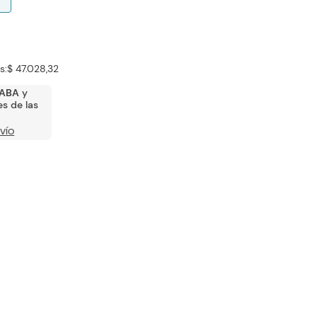
s:
$ 47.028,32
ABA
y
s de las
VÍO