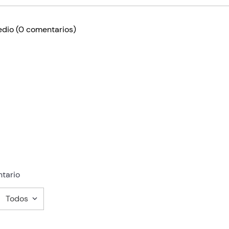
edio
(0 comentarios)
tario
Todos
mentario