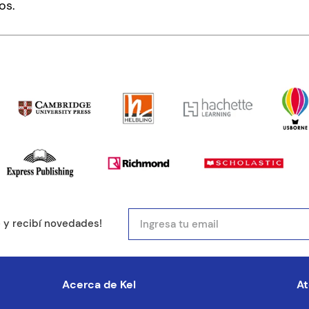
os.
ducto de 1 a 5 estrellas
mail
e y recibí novedades!
entario
Acerca de Kel
At