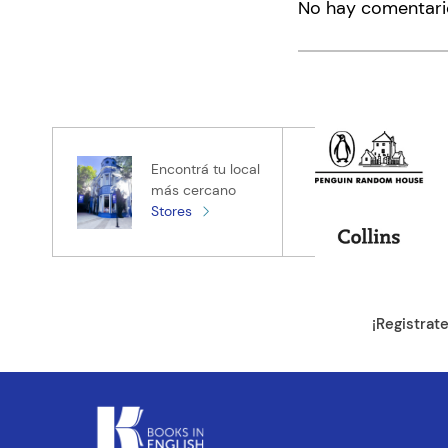
No hay comentari
Título
Califica el pro
★
★
★
★
★
Tu nombre
Encontrá tu local
más cercano
Stores
Tu ubicación
Dirección de e
¡Registrat
Escribe un com