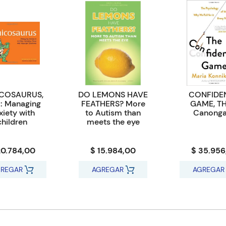
ICOSAURUS,
DO LEMONS HAVE
CONFIDE
: Managing
FEATHERS? More
GAME, TH
xiety with
to Autism than
Canonga
children
meets the eye
20.784,00
$ 15.984,00
$ 35.956
REGAR
AGREGAR
AGREGAR