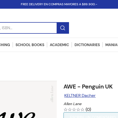
FREE DELIVERY EN COMPRAS MAYORES A $89.900.-
SBN...
CHING
SCHOOL BOOKS
ACADEMIC
DICTIONARIES
MANIAS
K
AWE - Penguin UK
KELTNER Dacher
Allen Lane
☆
☆
☆
☆
☆
(
0
)
ESCRIBE UN COMENTARIO