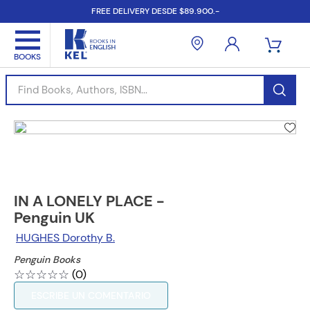
FREE DELIVERY DESDE $89.900.-
Find Books, Authors, ISBN...
IN A LONELY PLACE -
Penguin UK
HUGHES Dorothy B.
Penguin Books
☆
☆
☆
☆
☆
(
0
)
ESCRIBE UN COMENTARIO