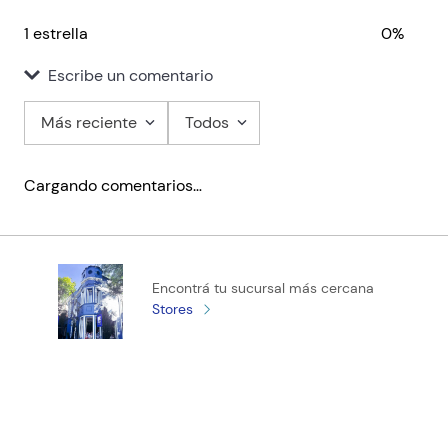
1 estrella
0%
Escribe un comentario
Más reciente
Todos
Agregar comentario
Cargando comentarios…
Título
Califica el producto de 1 a 5 estrellas
Encontrá tu sucursal más cercana
★
★
★
★
★
Stores
Tu nombre
Tu ubicación