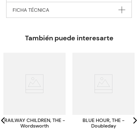
FICHA TÉCNICA
Autor
HUGHES Dorothy B.
Editorial
PENGUIN BOOKS Ltd.
También puede interesarte
Encuadernación
PAPERBACK
Peso
0.1790
Edición
2023
ISBN
9780241639184
Paginas
192
Tamaño
19.8x12.9x1.4
Código KEL
44858
RAILWAY CHILDREN, THE -
BLUE HOUR, THE -
Wordsworth
Doubleday