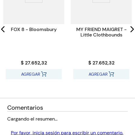
Tamaño
16,7x12x12
Código KEL
44845
FOX 8 - Bloomsbury
MY FRIEND MAIGRET -
Little Clothbounds
$ 27.652,32
$ 27.652,32
AGREGAR
AGREGAR
Comentarios
Cargando el resumen…
Por favor, inicia sesión para escribir un comentario.