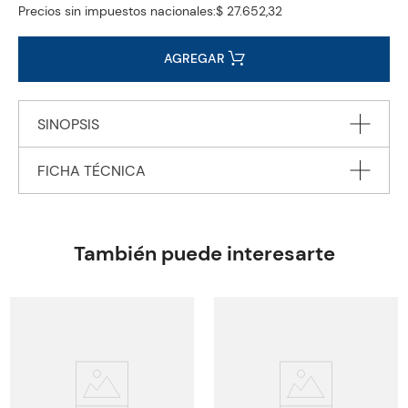
Precios sin impuestos nacionales:
$ 27.652,32
AGREGAR
SINOPSIS
FICHA TÉCNICA
Autor
DE MAUPASSANT Guy
Editorial
PENGUIN BOOKS Ltd.
También puede interesarte
Encuadernación
HARDBACK
Peso
0.1910
Edición
2023
ISBN
9780241619803
Paginas
128