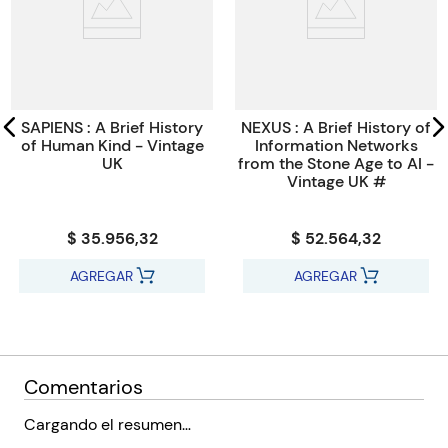
Paginas
240
Tamaño
19.4x12.8x2.6
Código KEL
44834
SAPIENS : A Brief History
NEXUS : A Brief History of
of Human Kind - Vintage
Information Networks
UK
from the Stone Age to AI -
Vintage UK #
$ 35.956,32
$ 52.564,32
AGREGAR
AGREGAR
Comentarios
Cargando el resumen…