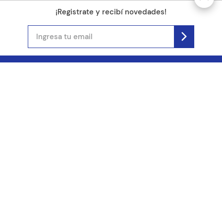
¡Registrate y recibí novedades!
(11) 4890-9900
Acerca de Kel
Atención al cliente
About us
Como comprar
Join us
Costos de envío
Contact us
Libro de quejas online