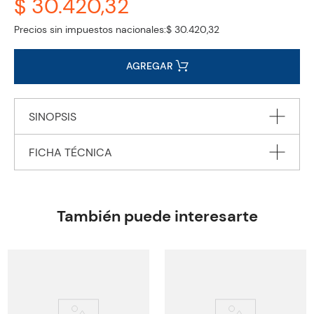
$ 30.420,32
Precios sin impuestos nacionales:
$ 30.420,32
AGREGAR
SINOPSIS
FICHA TÉCNICA
Autor
CALVINO Italo
Editorial
PENGUIN BOOKS Ltd.
También puede interesarte
Encuadernación
PAPERBACK
Peso
0.2800
Edición
2023
ISBN
9780141394923