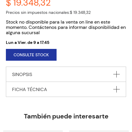
$ 19.348,32
Precios sin impuestos nacionales:
$ 19.348,32
Stock no disponible para la venta on line en este
momento. Contáctenos para informar disponibilidad en
alguna sucursal
Lun a Vier. de 9 a 17.45
CONSULTE STOCK
SINOPSIS
FICHA TÉCNICA
For 5+ kids who love video games but aren’t allowed to play
as often as they’d like…
Autor
FLINTHAM Thomas
Sunny’s favourite game is Super Rabbit Boy, where his carrot-
Editorial
NOSY CROW
También puede interesarte
loving friend must thwart all the plots the evil King Viking of
Encuadernación
PAPERBACK
Boom Boom Mountain comes up with.