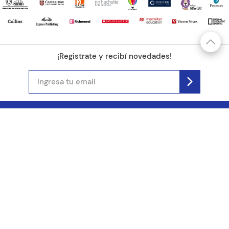
¡Registrate y recibí novedades!
(11) 4890-9900
Acerca de Kel
Atención al cliente
About us
Como comprar