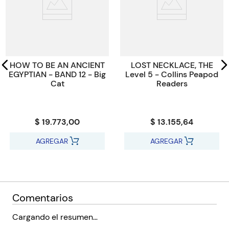
After spotting one of their teachers up on the moor where the
Paginas
120
meteorite landed, they start to wonder if his strangely altered
Tamaño
13x19.8
behaviour and appearance might be connected to the arrival
from outer space. But nothing could prepare them for the
Código KEL
3570028
horror they uncover deep down in Killburn Mine …
HOW TO BE AN ANCIENT
LOST NECKLACE, THE
EGYPTIAN - BAND 12 - Big
Level 5 - Collins Peapod
Cat
Readers
$ 19.773,00
$ 13.155,64
AGREGAR
AGREGAR
Comentarios
Cargando el resumen…