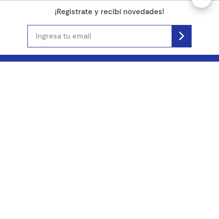
¡Registrate y recibí novedades!
(11) 4890-9900
Acerca de Kel
Atención al cliente
About us
Como comprar
Join us
Costos de envío
Contact us
Libro de quejas online