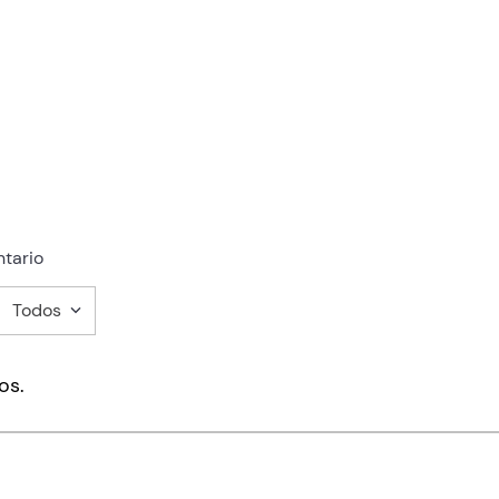
tario
Todos
mentario
os.
ducto de 1 a 5 estrellas