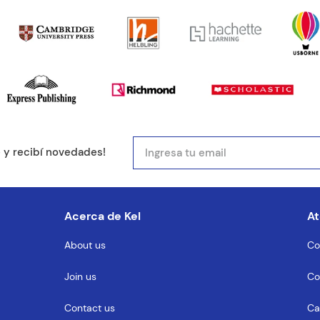
mail
e y recibí novedades!
entario
Acerca de Kel
At
About us
Co
Join us
Co
MENTARIO
Contact us
Ca