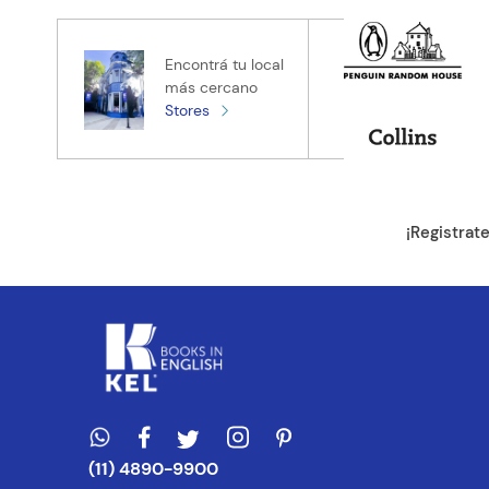
★
★
★
★
★
Tu nombre
Encontrá tu local
más cercano
Stores
Tu ubicación
Dirección de e
¡Registrat
Escribe un com
ENVIAR CO
(11) 4890-9900