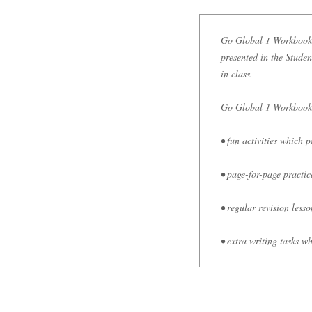
Go Global 1 Workbook i
presented in the Studen
in class.
Go Global 1 Workbook 
• fun activities which 
• page-for-page practic
• regular revision lesso
• extra writing tasks w