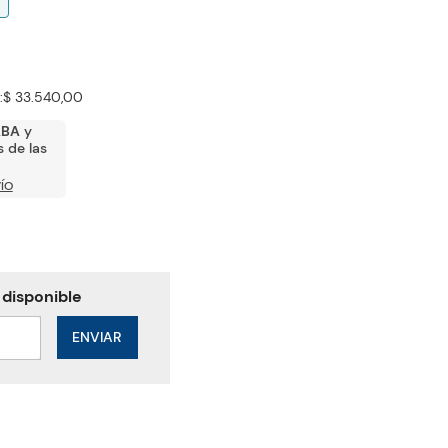
:
$ 33.540,00
ABA
y
 de las
ÍO
ENVIAR