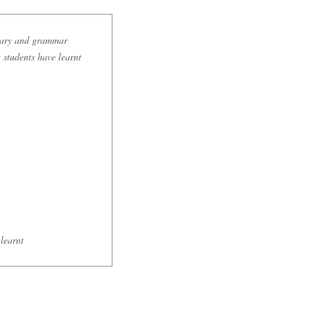
ulary and grammar
t students have learnt
learnt