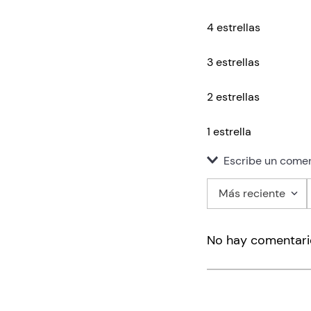
4 estrellas
3 estrellas
2 estrellas
1 estrella
Escribe un comen
Más reciente
Agregar co
No hay comentari
Título
Califica el pro