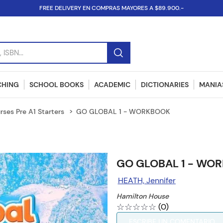
FREE DELIVERY EN COMPRAS MAYORES A $89.900.-
SBN...
CHING
SCHOOL BOOKS
ACADEMIC
DICTIONARIES
MANIAS
rses Pre A1 Starters
GO GLOBAL 1 - WORKBOOK
GO GLOBAL 1 - WO
HEATH, Jennifer
Hamilton House
☆
☆
☆
☆
☆
(
0
)
ESCRIBE UN COMENTARIO