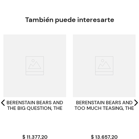
greenhouses—and greenhouses are amazing machines!
Autor
ZAPHIROPOULOS Sophia
Editorial
También puede interesarte
includes:
HAMILTON HOUSE ENGLISH LANGUAGE TEACHING
Activities
Encuadernación
PAPERBACK
E-book
Peso
0.1234
ISBN
9789925313105
Código KEL
3540351
BERENSTAIN BEARS AND
BERENSTAIN BEARS AND
THE BIG QUESTION, THE
TOO MUCH TEASING, THE
$ 11.377,20
$ 13.657,20