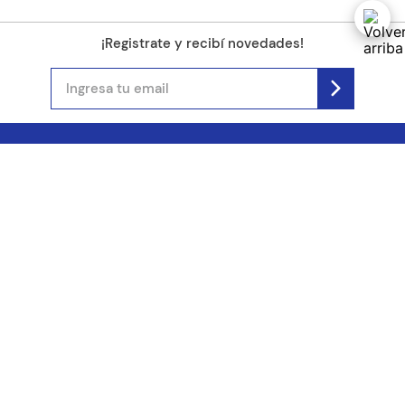
¡Registrate y recibí novedades!
(11) 4890-9900
Acerca de Kel
Atención al cliente
About us
Como comprar
Join us
Costos de envío
Contact us
Libro de quejas online