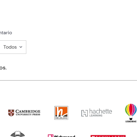
tario
Todos
mentario
os.
ducto de 1 a 5 estrellas