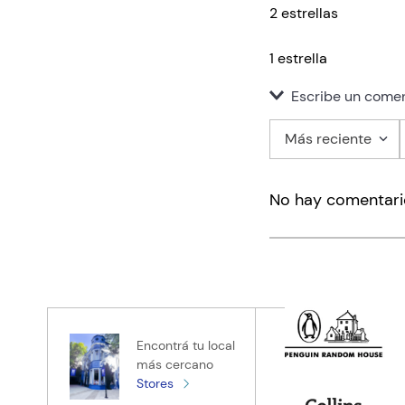
2 estrellas
1 estrella
Escribe un comen
Más reciente
Agregar co
No hay comentari
Título
Califica el pro
★
★
★
★
★
Tu nombre
Encontrá tu local
más cercano
Stores
Tu ubicación