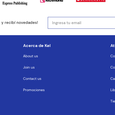
mail
e y recibí novedades!
entario
Acerca de Kel
At
About us
Co
Join us
Co
MENTARIO
Contact us
Ca
Promociones
Li
Ti