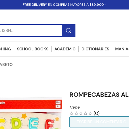
FREE DELIVERY EN COMPRAS MAYORES A $89.900.-
SBN...
CHING
SCHOOL BOOKS
ACADEMIC
DICTIONARIES
MANIAS
ABETO
ROMPECABEZAS AL
Hape
☆
☆
☆
☆
☆
(
0
)
ESCRIBE UN COMENTARIO