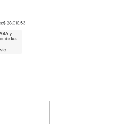
s:
$ 28.016,53
ABA
y
s de las
VÍO