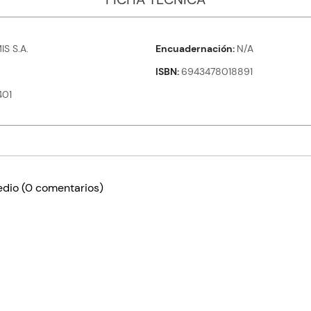
S S.A.
Encuadernación
N/A
ISBN
6943478018891
401
edio
(0 comentarios)