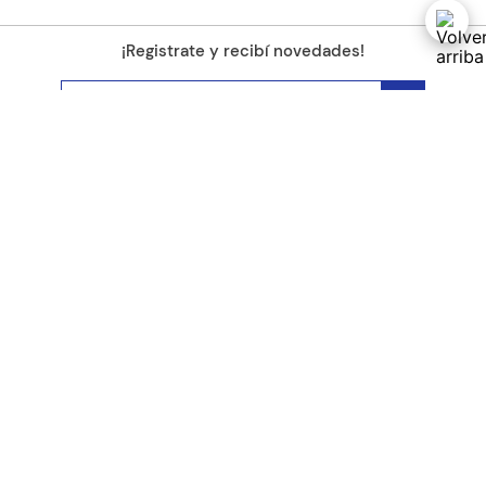
¡Registrate y recibí novedades!
(11) 4890-9900
Acerca de Kel
Atención al cliente
About us
Como comprar
Join us
Costos de envío
Contact us
Libro de quejas online