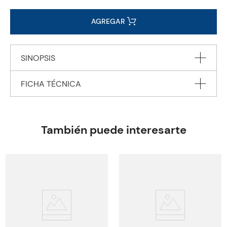
AGREGAR
SINOPSIS
FICHA TÉCNICA
Rompecabezas
Editorial
ALPARAMIS S.A.
Encuadernación
N/A
También puede interesarte
Peso
0.2480
ISBN
6943478018723
Código KEL
3350285