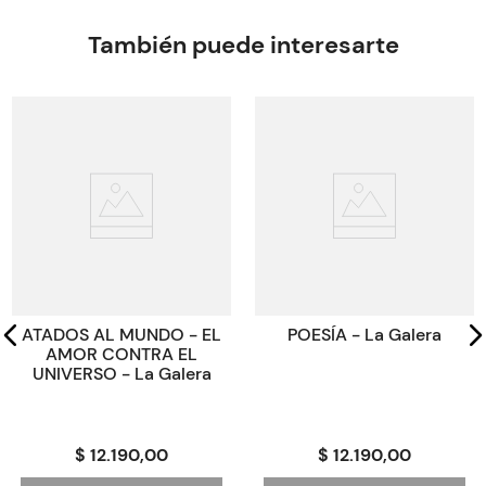
Editorial
CATAPULTA
Encuadernación
N/A
También puede interesarte
Peso
0.1234
ISBN
9789878151236
Código KEL
3173801
ATADOS AL MUNDO - EL
POESÍA - La Galera
AMOR CONTRA EL
UNIVERSO - La Galera
$ 12.190,00
$ 12.190,00