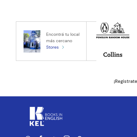
Califica el pro
★
★
★
★
★
Tu nombre
Encontrá tu local
más cercano
Stores
Tu ubicación
Dirección de e
¡Registrat
Escribe un com
ENVIAR CO