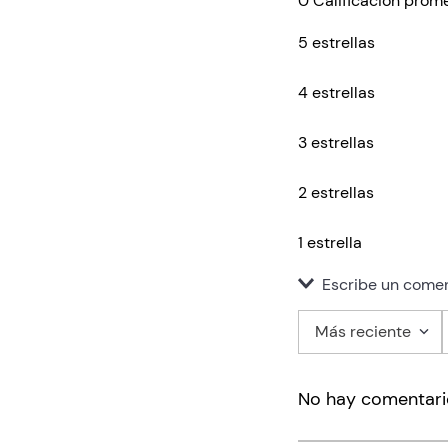
0 Calificación prom
5 estrellas
4 estrellas
3 estrellas
2 estrellas
1 estrella
Escribe un comen
Más reciente
Agregar co
No hay comentari
Título