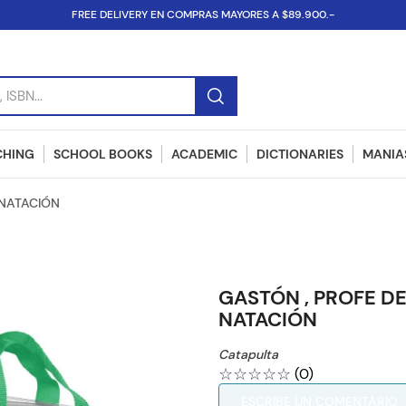
FREE DELIVERY EN COMPRAS MAYORES A $89.900.-
SBN...
CHING
SCHOOL BOOKS
ACADEMIC
DICTIONARIES
MANIAS
 NATACIÓN
GASTÓN , PROFE D
NATACIÓN
Catapulta
☆
☆
☆
☆
☆
(
0
)
ESCRIBE UN COMENTARIO