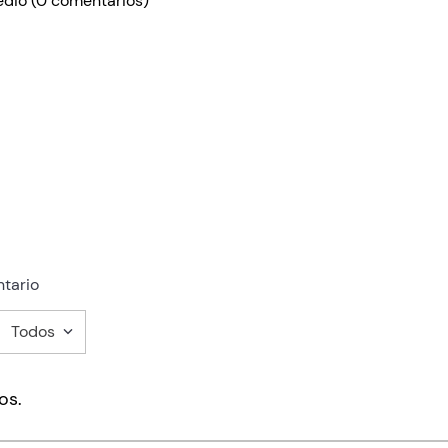
edio
(0 comentarios)
tario
Todos
mentario
os.