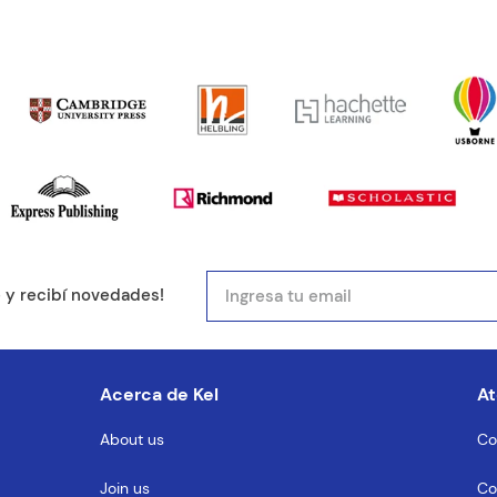
ducto de 1 a 5 estrellas
mail
e y recibí novedades!
entario
Acerca de Kel
At
About us
Co
Join us
Co
MENTARIO