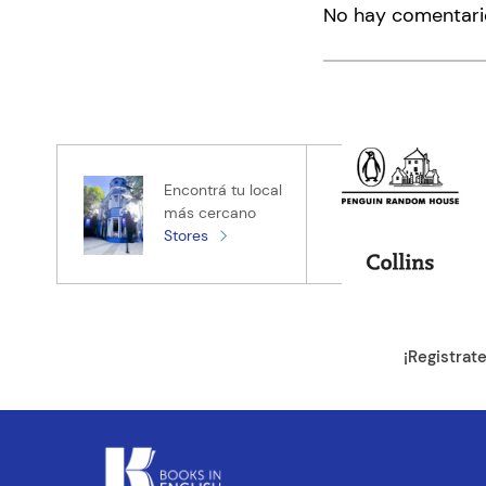
No hay comentari
Título
Califica el pro
★
★
★
★
★
Tu nombre
Encontrá tu local
más cercano
Stores
Tu ubicación
Dirección de e
¡Registrat
Escribe un com