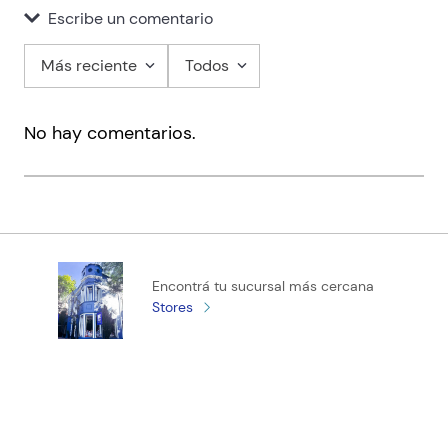
2 estrellas
0%
1 estrella
0%
Escribe un comentario
Más reciente
Todos
Agregar comentario
No hay comentarios.
Título
Califica el producto de 1 a 5 estrellas
★
★
★
★
★
Tu nombre
Encontrá tu sucursal más cercana
Stores
Tu ubicación