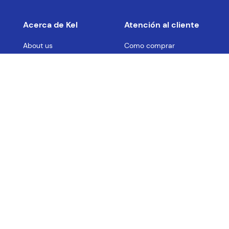
Acerca de Kel
Atención al cliente
About us
Como comprar
Join us
Costos de envío
Contact us
Libro de quejas online
Promociones
Tiempos de envío
Botón de
Arrepentimiento
Condiciones Generales
Políticas de seguridad
© 2022 Kel Ediciones.