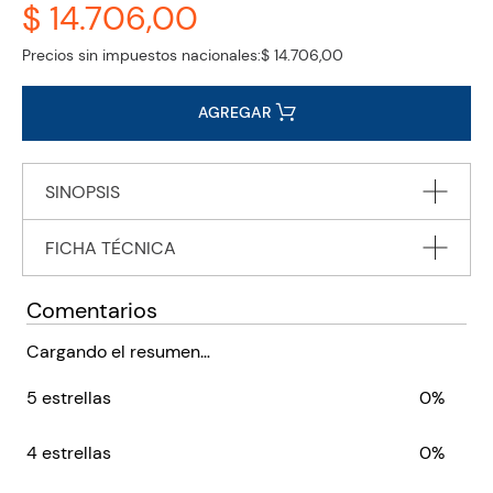
$ 14.706,00
Precios sin impuestos nacionales:
$ 14.706,00
AGREGAR
SINOPSIS
FICHA TÉCNICA
Editorial
VICENS VIVES
Comentarios
Encuadernación
PAPERBACK
Cargando el resumen…
Peso
0.1250
5 estrellas
0%
ISBN
9788468238463
Código KEL
2371112
4 estrellas
0%