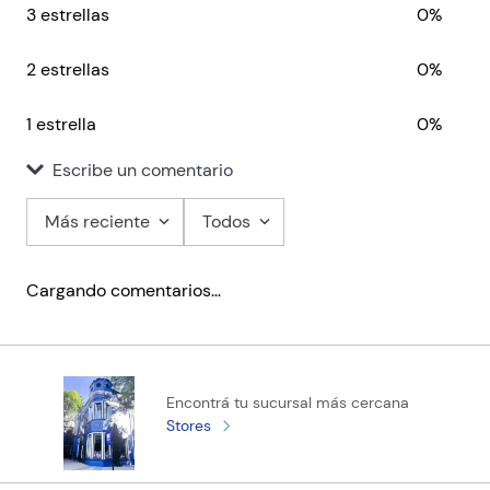
3 estrellas
0%
2 estrellas
0%
1 estrella
0%
Escribe un comentario
Más reciente
Todos
Agregar comentario
Cargando comentarios…
Título
Califica el producto de 1 a 5 estrellas
Encontrá tu sucursal más cercana
★
★
★
★
★
Stores
Tu nombre