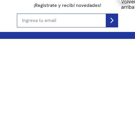
¡Registrate y recibí novedades!
(11) 4890-9900
Acerca de Kel
Atención al cliente
About us
Como comprar
Join us
Costos de envío
Contact us
Libro de quejas online
Promociones
Tiempos de envío