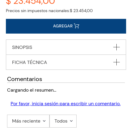
$ 23.454,00
Precios sin impuestos nacionales:
$ 23.454,00
AGREGAR
SINOPSIS
FICHA TÉCNICA
In Chaucer's most ambitious poem, The Canterbury Tales (c.
1387), a group of pilgrims assembles in an inn just outside
London and agree to entertain each other on the way to
Autor
CHAUCER Geoffrey
Comentarios
Canterbury by telling stories.
Editorial
VICENS VIVES
Cargando el resumen…
Encuadernación
BOOK WITH CD
Por favor, inicia sesión para escribir un comentario.
Peso
0.2000
ISBN
9788468215938
Más reciente
Todos
Código KEL
2371044