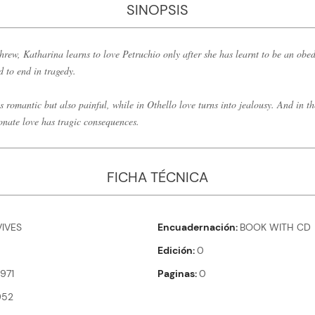
SINOPSIS
hrew, Katharina learns to love Petruchio only after she has learnt to be an ob
ed to end in tragedy.
is romantic but also painful, while in Othello love turns into jealousy. And in th
onate love has tragic consequences.
FICHA TÉCNICA
VIVES
Encuadernación
BOOK WITH CD
Edición
0
971
Paginas
0
952