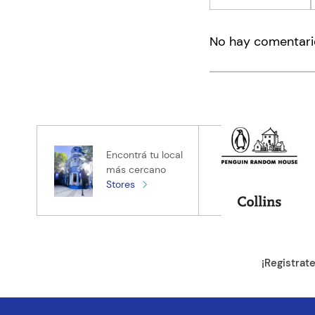
Agregar co
No hay comentari
Título
Califica el pro
★
★
★
★
★
Tu nombre
Encontrá tu local
más cercano
Stores
Tu ubicación
Dirección de e
¡Registrat
Escribe un com