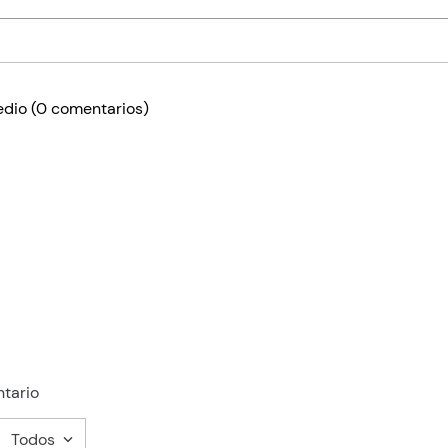
edio
(0 comentarios)
tario
Todos