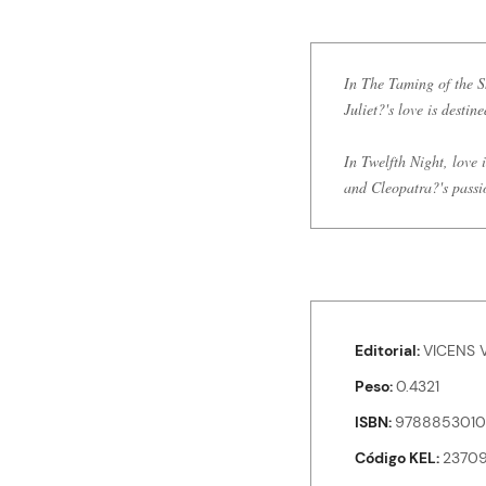
In The Taming of the S
Juliet?'s love is destin
In Twelfth Night, love 
and Cleopatra?'s passi
Editorial
VICENS 
Peso
0.4321
ISBN
9788853010
Código KEL
2370