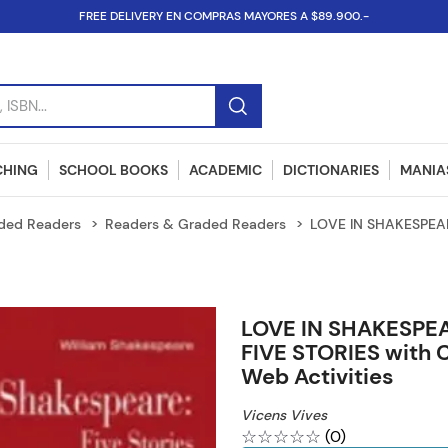
FREE DELIVERY EN COMPRAS MAYORES A $89.900.-
SBN...
CHING
SCHOOL BOOKS
ACADEMIC
DICTIONARIES
MANIAS
ded Readers
Readers & Graded Readers
LOVE IN SHAKESPEARE
LOVE IN SHAKESPEA
FIVE STORIES with 
Web Activities
Vicens Vives
☆
☆
☆
☆
☆
(
0
)