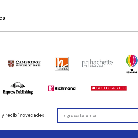
mentario
os.
ducto de 1 a 5 estrellas
mail
e y recibí novedades!
entario