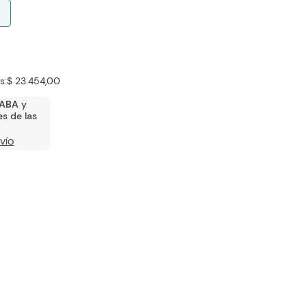
s:
$ 23.454,00
ABA
y
s de las
VÍO