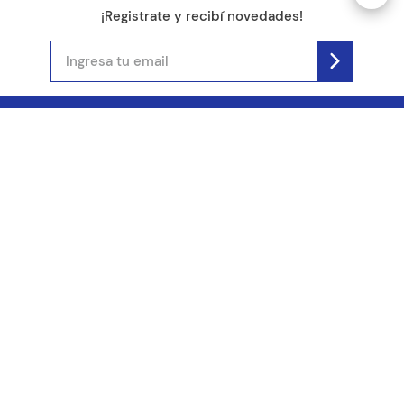
¡Registrate y recibí novedades!
(11) 4890-9900
Acerca de Kel
Atención al cliente
About us
Como comprar
Join us
Costos de envío
Contact us
Libro de quejas online
Promociones
Tiempos de envío