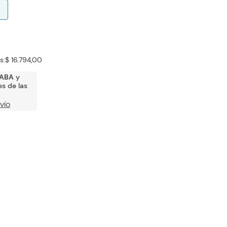
s:
$ 16.794,00
ABA
y
s de las
VÍO