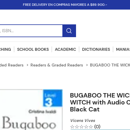
FREE DELIVERY EN COMPRAS MAYORES A $89.900.-
SBN...
CHING
SCHOOL BOOKS
ACADEMIC
DICTIONARIES
MANIAS
ded Readers
Readers & Graded Readers
BUGABOO THE WICKE
BUGABOO THE WIC
WITCH with Audio 
Black Cat
Vicens Vives
☆
☆
☆
☆
☆
(
0
)