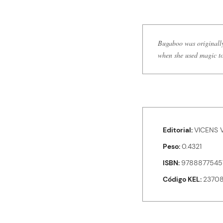
Bugaboo was originally
when she used magic to 
Editorial
VICENS 
Peso
0.4321
ISBN
9788877545
Código KEL
2370