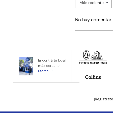
Más reciente
Agregar co
No hay comentari
Título
Califica el pro
★
★
★
★
★
Tu nombre
Encontrá tu local
más cercano
Stores
Tu ubicación
Dirección de e
¡Registrat