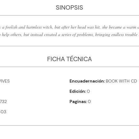
SINOPSIS
 a foolish and harmless witch, but after her head was hit, she became a warm a
help others, but instead created a series of problems, bringing endless trouble 
FICHA TÉCNICA
VIVES
Encuadernación
BOOK WITH CD
Edición
0
732
Paginas
0
803