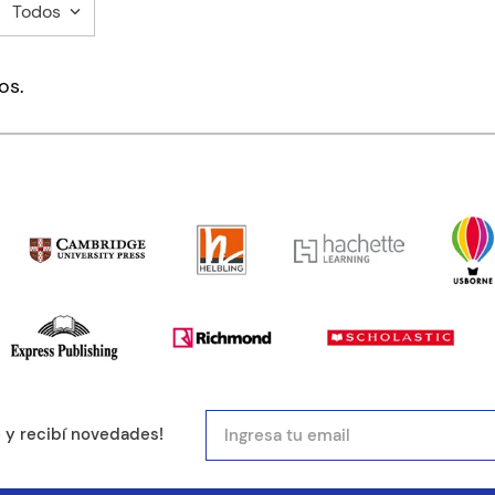
Todos
mentario
os.
ducto de 1 a 5 estrellas
mail
e y recibí novedades!