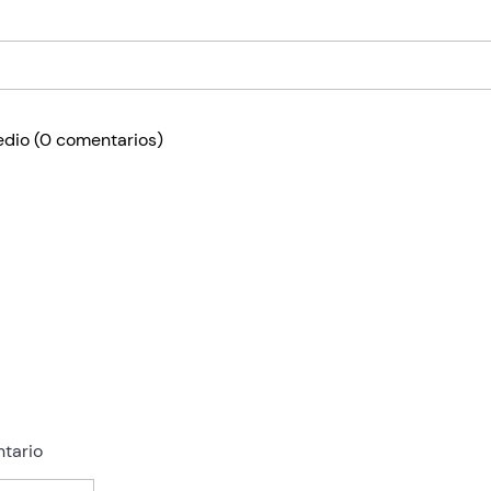
edio
(0 comentarios)
tario